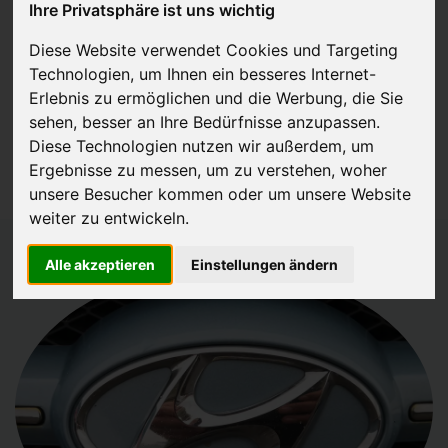
Ihre Privatsphäre ist uns wichtig
JETZT KOSTENLOSE BEWERTUNG
Diese Website verwendet Cookies und Targeting
Technologien, um Ihnen ein besseres Internet-
Kostenloses Angebot
für den Ankauf Ihres Autos inklusive der
Erlebnis zu ermöglichen und die Werbung, die Sie
Abholung, auf Wunsch sofort Geld. Ihre Daten werden nicht mit Dritten
sehen, besser an Ihre Bedürfnisse anzupassen.
Diese Technologien nutzen wir außerdem, um
geteilt.
Ergebnisse zu messen, um zu verstehen, woher
Wir garantieren 100% Sicherheit.
unsere Besucher kommen oder um unsere Website
weiter zu entwickeln.
Alle akzeptieren
Einstellungen ändern