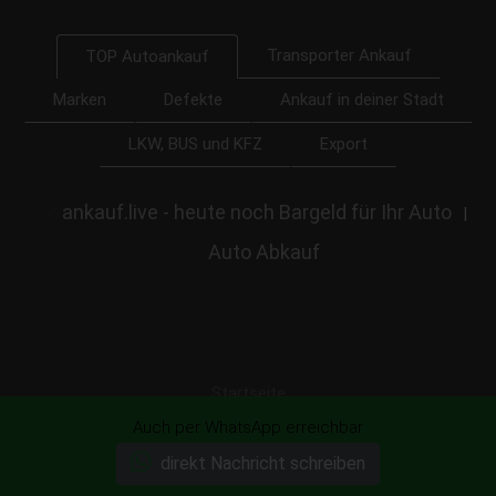
Transporter Ankauf
TOP Autoankauf
Marken
Defekte
Ankauf in deiner Stadt
LKW, BUS und KFZ
Export
ankauf.live - heute noch Bargeld für Ihr Auto
|
Auto Abkauf
Startseite
Auch per WhatsApp erreichbar
Ihr Auto unverbindlich anbieten!
direkt Nachricht schreiben