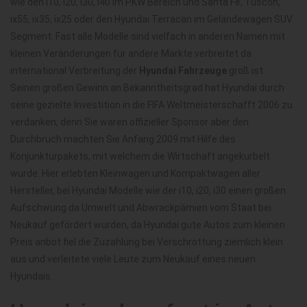
wie den i10, i20, i30, i40 im PKW Bereich und Santa Fe, Tuscon,
ix55, ix35, ix25 oder den Hyundai Terracan im Geländewagen SUV
Segment. Fast alle Modelle sind vielfach in anderen Namen mit
kleinen Veränderungen für andere Märkte verbreitet da
international Verbreitung der
Hyundai Fahrzeuge
groß ist.
Seinen großen Gewinn an Bekanntheitsgrad hat Hyundai durch
seine gezielte Investition in die FIFA Weltmeisterschafft 2006 zu
verdanken, denn Sie waren offizieller Sponsor aber den
Durchbruch machten Sie Anfang 2009 mit Hilfe des
Konjunkturpakets, mit welchem die Wirtschaft angekurbelt
wurde. Hier erlebten Kleinwagen und Kompaktwagen aller
Hersteller, bei Hyundai Modelle wie der i10, i20, i30 einen großen
Aufschwung da Umwelt und Abwrackpämien vom Staat bei
Neukauf gefördert wurden, da Hyundai gute Autos zum kleinen
Preis anbot fiel die Zuzahlung bei Verschrottung ziemlich klein
aus und verleitete viele Leute zum Neukauf eines neuen
Hyundais.