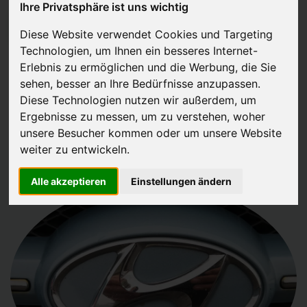
Ihre Privatsphäre ist uns wichtig
JETZT KOSTENLOSE BEWERTUNG
Diese Website verwendet Cookies und Targeting
Technologien, um Ihnen ein besseres Internet-
Kostenloses Angebot
für den Ankauf Ihres Autos inklusive der
Erlebnis zu ermöglichen und die Werbung, die Sie
Abholung, auf Wunsch sofort Geld. Ihre Daten werden nicht mit Dritten
sehen, besser an Ihre Bedürfnisse anzupassen.
Diese Technologien nutzen wir außerdem, um
geteilt.
Ergebnisse zu messen, um zu verstehen, woher
Wir garantieren 100% Sicherheit.
unsere Besucher kommen oder um unsere Website
weiter zu entwickeln.
Alle akzeptieren
Einstellungen ändern