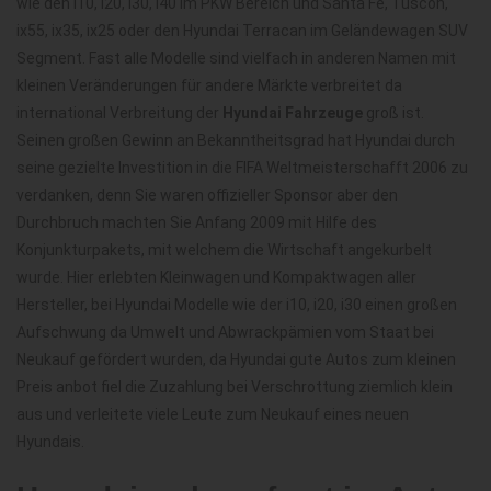
wie den i10, i20, i30, i40 im PKW Bereich und Santa Fe, Tuscon,
ix55, ix35, ix25 oder den Hyundai Terracan im Geländewagen SUV
Segment. Fast alle Modelle sind vielfach in anderen Namen mit
kleinen Veränderungen für andere Märkte verbreitet da
international Verbreitung der
Hyundai Fahrzeuge
groß ist.
Seinen großen Gewinn an Bekanntheitsgrad hat Hyundai durch
seine gezielte Investition in die FIFA Weltmeisterschafft 2006 zu
verdanken, denn Sie waren offizieller Sponsor aber den
Durchbruch machten Sie Anfang 2009 mit Hilfe des
Konjunkturpakets, mit welchem die Wirtschaft angekurbelt
wurde. Hier erlebten Kleinwagen und Kompaktwagen aller
Hersteller, bei Hyundai Modelle wie der i10, i20, i30 einen großen
Aufschwung da Umwelt und Abwrackpämien vom Staat bei
Neukauf gefördert wurden, da Hyundai gute Autos zum kleinen
Preis anbot fiel die Zuzahlung bei Verschrottung ziemlich klein
aus und verleitete viele Leute zum Neukauf eines neuen
Hyundais.