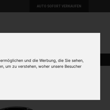
AUTO SOFORT VERKAUFEN
per E-Mail
Wir sind momentan erreichbar!
@autoabkauf.de
365 Tage von 8 - 22 Uhr
AUTO LIVE VERKAUFEN
AUTO VERKAUFEN
 ermöglichen und die Werbung, die Sie sehen,
en, um zu verstehen, woher unsere Besucher