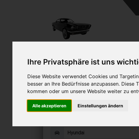
A
Ihre Privatsphäre ist uns wicht
Diese Website verwendet Cookies und Targeting
besser an Ihre Bedürfnisse anzupassen. Diese
kommen oder um unsere Website weiter zu ent
Hyundai Santamo ve
Alle akzeptieren
Einstellungen ändern
Online Auto verkaufen & grati
Auf Wunsch sofort Geld für Ihr Au