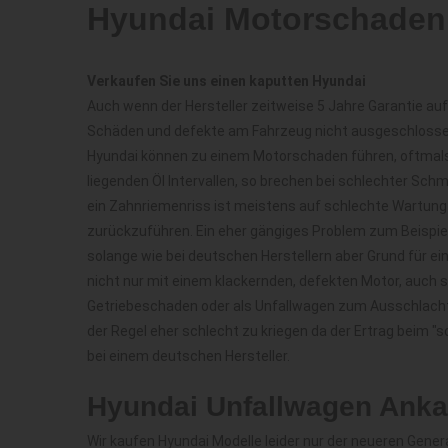
Hyundai Motorschaden
Verkaufen Sie uns einen kaputten Hyundai
Auch wenn der Hersteller zeitweise 5 Jahre Garantie auf
Schäden und defekte am Fahrzeug nicht ausgeschlossen.
Hyundai können zu einem Motorschaden führen, oftmals l
liegenden Öl Intervallen, so brechen bei schlechter Sch
ein Zahnriemenriss ist meistens auf schlechte Wartung
zurückzuführen. Ein eher gängiges Problem zum Beispiel 
solange wie bei deutschen Herstellern aber Grund für ei
nicht nur mit einem klackernden, defekten Motor, auch s
Getriebeschaden oder als Unfallwagen zum Ausschlachte
der Regel eher schlecht zu kriegen da der Ertrag beim "
bei einem deutschen Hersteller.
Hyundai Unfallwagen Anka
Wir kaufen Hyundai Modelle leider nur der neueren Gener