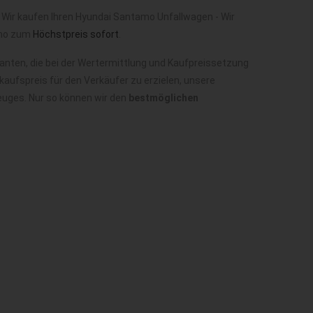
Wir kaufen Ihren Hyundai Santamo Unfallwagen - Wir
amo zum
Höchstpreis sofort
.
nten, die bei der Wertermittlung und Kaufpreissetzung
aufspreis für den Verkäufer zu erzielen, unsere
euges. Nur so können wir den
bestmöglichen