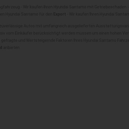
gfahrzeug - Wir kaufen Ihren Hyundai Santamo mit Getriebeschaden - 
hren Hyundai Santamo für den
Export
- Wir kaufen Ihren Hyundai Sant
uverlässige Autos mit umfangreich ausgelieferten Ausstattungsvaria
nsiv vom Einkäufer berücksichtigt werden müssen um einen hohen Verk
it gefragte und Wertsteigernde Faktoren Ihres Hyundai Santamo Fahrz
nd
anbieten.