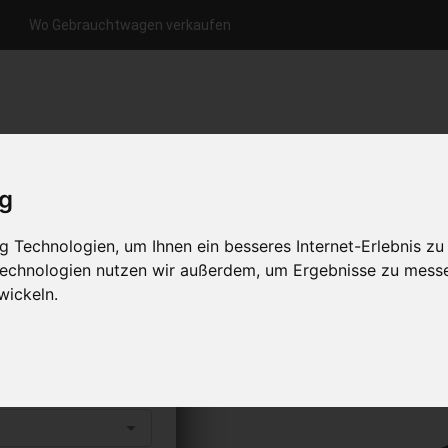
Wo Gebrauchtwagen verkaufen
nfrage per Hotline
Anfrage per WhatsApp
Anfrage 
+49 (0)800-0044333
+49 (0)157 - 849 157 78
anfrage
ig
HOME
KONTAKT
ÜBER UNS
 Technologien, um Ihnen ein besseres Internet-Erlebnis zu
 Technologien nutzen wir außerdem, um Ergebnisse zu mess
wickeln.
rkaufen
s abholen lassen
to erhalten