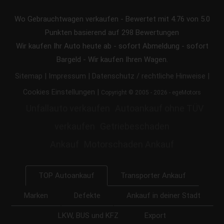
Wo Gebrauchtwagen verkaufen
-
Bewertet mit
4.76
von 5.0
Punkten basierend auf
298
Bewertungen
Wir kaufen Ihr Auto heute ab - sofort Abmeldung - sofort
Bargeld - Wir kaufen Ihren Wagen.
|
|
|
Sitemap
Impressum
Datenschutz / rechtliche Hinweise
|
Cookies Einstellungen
Copyright © 2005 - 2026 - egeMotors
Unfallauto verkaufen
Autoankauf ohne TÜV
verkaufen
Getriebeschaden
Ankauf
Motorschaden Ankauf
Transporter Ankauf
TOP Autoankauf
Marken
Defekte
Ankauf in deiner Stadt
LKW, BUS und KFZ
Export