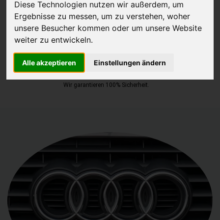
Diese Technologien nutzen wir außerdem, um
Ergebnisse zu messen, um zu verstehen, woher
JETZT KOSTENLOSE BEWERTUNG
unsere Besucher kommen oder um unsere Website
weiter zu entwickeln.
Kostenloses Angebot
für den Ankauf Ihres Autos inklusive der
Abholung, auf Wunsch sofort Geld. Ihre Daten werden nicht mit Dritten
Alle akzeptieren
Einstellungen ändern
geteilt.
Wir garantieren 100% Sicherheit.