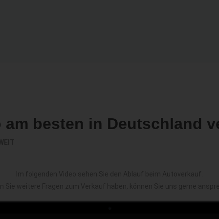
o am besten in Deutschland v
WEIT
Im folgenden Video sehen Sie den Ablauf beim Autoverkauf.
en Sie weitere Fragen zum Verkauf haben, können Sie uns gerne anspr