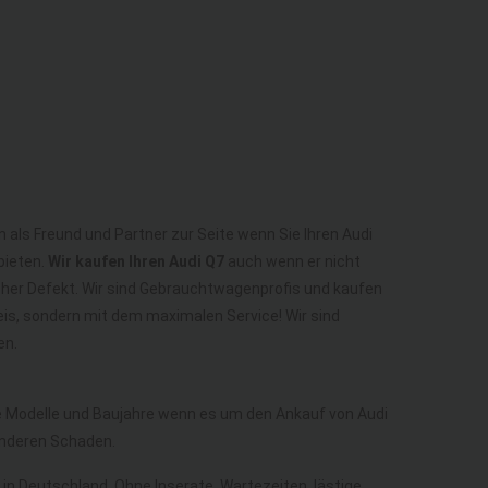
n als Freund und Partner zur Seite wenn Sie Ihren Audi
bieten.
Wir kaufen Ihren Audi Q7
auch wenn er nicht
scher Defekt. Wir sind Gebrauchtwagenprofis und kaufen
eis, sondern mit dem maximalen Service! Wir sind
en.
le Modelle und Baujahre wenn es um den Ankauf von Audi
anderen Schaden.
 in Deutschland. Ohne Inserate, Wartezeiten, lästige