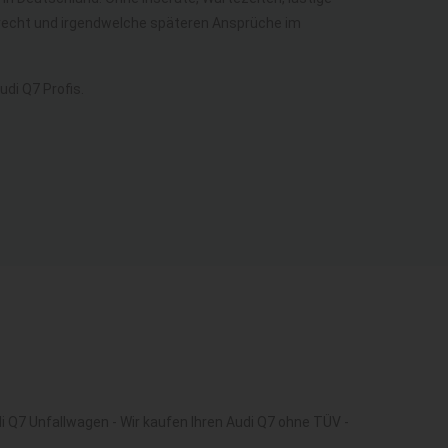
berecht und irgendwelche späteren Ansprüche im
di Q7 Profis.
i Q7 Unfallwagen - Wir kaufen Ihren Audi Q7 ohne TÜV -