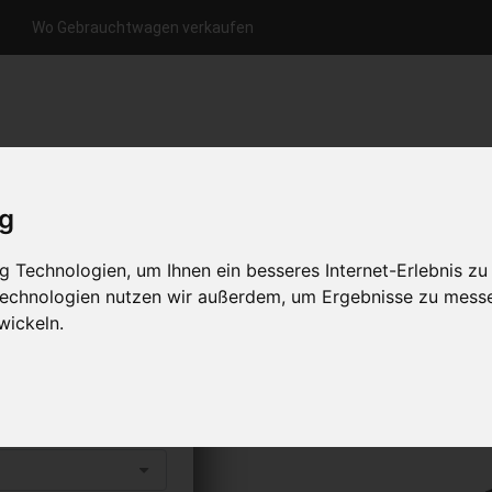
Wo Gebrauchtwagen verkaufen
nfrage per Hotline
Anfrage per WhatsApp
Anfrage 
+49 (0)800-0044333
+49 (0)157 - 849 157 78
anfrage
ig
HOME
KONTAKT
ÜBER UNS
 Technologien, um Ihnen ein besseres Internet-Erlebnis zu
 Technologien nutzen wir außerdem, um Ergebnisse zu mess
wickeln.
fen
s abholen lassen
to erhalten