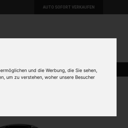
AUTO SOFORT VERKAUFEN
per E-Mail
Wir sind momentan erreichbar!
@autoabkauf.de
365 Tage von 8 - 22 Uhr
AUTO LIVE VERKAUFEN
AUTO VERKAUFEN
 ermöglichen und die Werbung, die Sie sehen,
en, um zu verstehen, woher unsere Besucher