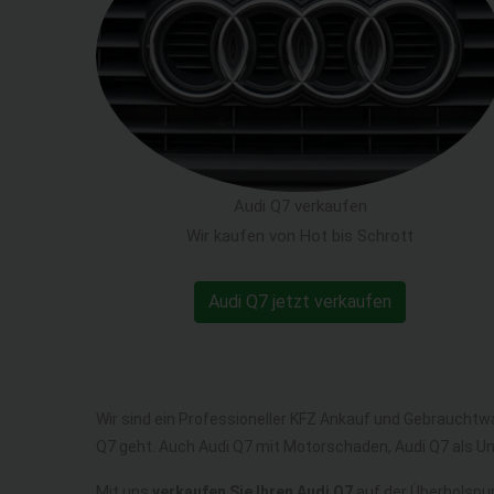
Audi Q7 verkaufen
Wir kaufen von Hot bis Schrott
Audi Q7 jetzt verkaufen
Wir sind ein Professioneller KFZ Ankauf und Gebrauchtw
Q7 geht. Auch Audi Q7 mit Motorschaden, Audi Q7 als U
Mit uns
verkaufen Sie Ihren Audi Q7
auf der Überholspur,