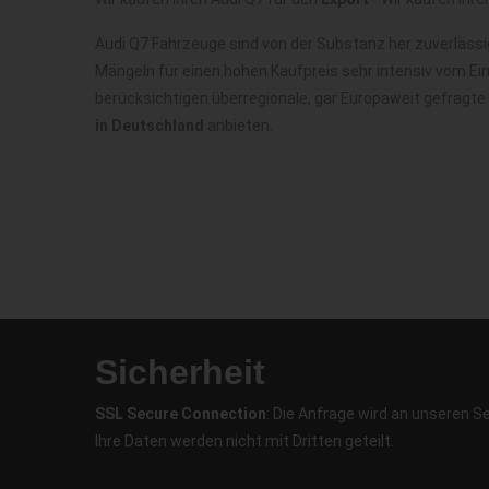
Audi Q7 Fahrzeuge sind von der Substanz her zuverläss
Mängeln für einen hohen Kaufpreis sehr intensiv vom Ei
berücksichtigen überregionale, gar Europaweit gefragte
in Deutschland
anbieten.
Sicherheit
SSL Secure Connection
: Die Anfrage wird an unseren S
Ihre Daten werden nicht mit Dritten geteilt.