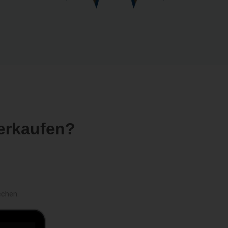
erkaufen?
echen.