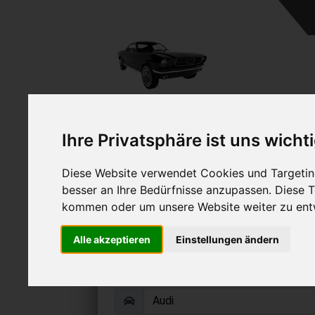
A
Ihre Privatsphäre ist uns wicht
Diese Website verwendet Cookies und Targeting
besser an Ihre Bedürfnisse anzupassen. Diese
kommen oder um unsere Website weiter zu ent
Audi Q7 verkau
Alle akzeptieren
Einstellungen ändern
Online Auto verkaufen & grati
Auf Wunsch sofort Geld für Ihr Au