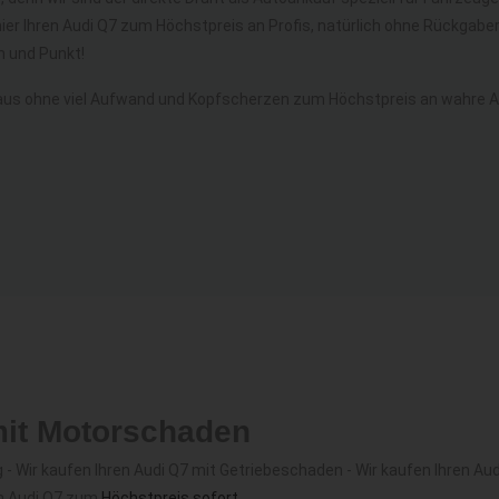
hier Ihren Audi Q7 zum Höchstpreis an Profis, natürlich ohne Rückga
 und Punkt!
aus ohne viel Aufwand und Kopfscherzen zum Höchstpreis an wahre Au
mit Motorschaden
 Wir kaufen Ihren Audi Q7 mit Getriebeschaden - Wir kaufen Ihren Aud
en Audi Q7 zum
Höchstpreis sofort
.