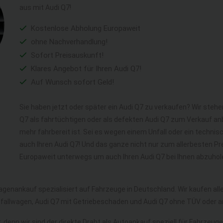
aus mit Audi Q7!
Kostenlose Abholung Europaweit
ohne Nachverhandlung!
Sofort Preisauskunft!
Klares Angebot für Ihren Audi Q7!
Auf Wunsch sofort Geld!
Sie haben jetzt oder später ein Audi Q7 zu verkaufen? Wir stehe
Q7 als fahrtüchtigen oder als defekten Audi Q7 zum Verkauf an
mehr fahrbereit ist. Sei es wegen einem Unfall oder ein techni
auch Ihren Audi Q7! Und das ganze nicht nur zum allerbesten Pr
Europaweit unterwegs um auch Ihren Audi Q7 bei Ihnen abzuhol
agenankauf spezialisiert auf Fahrzeuge in Deutschland. Wir kaufen al
nfallwagen, Audi Q7 mit Getriebeschaden und Audi Q7 ohne TÜV oder 
 denn wir sind der direkte Draht als Autoankauf speziell für Fahrzeuge