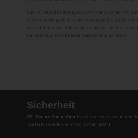
Audi A6 Allroad Fahrzeuge sind von der Substanz her zu
neben den Mängeln für einen hohen Kaufpreis sehr inte
Einkäufer berücksichtigen überregionale, gar Europawei
für Ihren
Audi A6 Allroad in Deutschland
anbieten.
Sicherheit
SSL Secure Connection
: Die Anfrage wird an unseren S
Ihre Daten werden nicht mit Dritten geteilt.