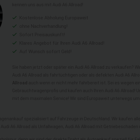
kennen uns aus mit Audi A6 Allroad!
Kostenlose Abholung Europaweit
ohne Nachverhandlung!
Sofort Preisauskunft!
Klares Angebot für Ihren Audi A6 Allroad!
Auf Wunsch sofort Geld!
Sie haben jetzt oder später ein Audi A6 Allroad zu verkaufen? Wi
Audi A6 Allroad als fahrtüchtigen oder als defekten Audi A6 All
Allroad
auch wenn er nicht mehr fahrbereit ist. Sei es wegen ein
Gebrauchtwagenprofis und kaufen auch Ihren Audi A6 Allroad! U
mit dem maximalen Service! Wir sind Europaweit unterwegs um a
agenankauf spezialisiert auf Fahrzeuge in Deutschland. Wir kaufen al
 Audi A6 Allroad als Unfallwagen, Audi A6 Allroad mit Getriebeschade
rholspur, denn wir sind der direkte Draht als Autoankauf speziell für 