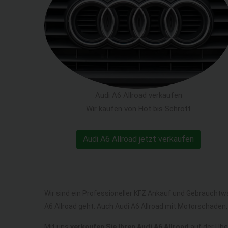
Audi A6 Allroad verkaufen
Wir kaufen von Hot bis Schrott
Audi A6 Allroad jetzt verkaufen
Wir sind ein Professioneller KFZ Ankauf und Gebrauchtw
A6 Allroad geht. Auch Audi A6 Allroad mit Motorschaden,
Mit uns
verkaufen Sie Ihren Audi A6 Allroad
auf der Übe