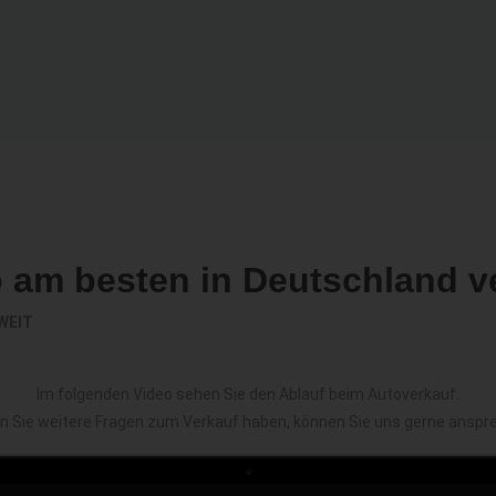
o am besten in Deutschland v
WEIT
Im folgenden Video sehen Sie den Ablauf beim Autoverkauf.
en Sie weitere Fragen zum Verkauf haben, können Sie uns gerne anspr