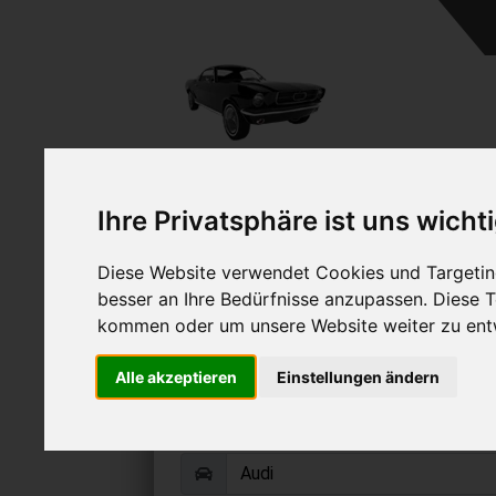
A
Ihre Privatsphäre ist uns wicht
Diese Website verwendet Cookies und Targeting
besser an Ihre Bedürfnisse anzupassen. Diese
kommen oder um unsere Website weiter zu ent
Audi A6 Allroad ve
Alle akzeptieren
Einstellungen ändern
Online Auto verkaufen & grati
Auf Wunsch sofort Geld für Ihr Au