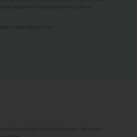
h ohne Rückgaberecht und irgendwelche späteren
hre Audi A6 Allroad Profis.
aufen Ihren Audi A6 Allroad Unfallwagen - Wir kaufen
eis sofort
.