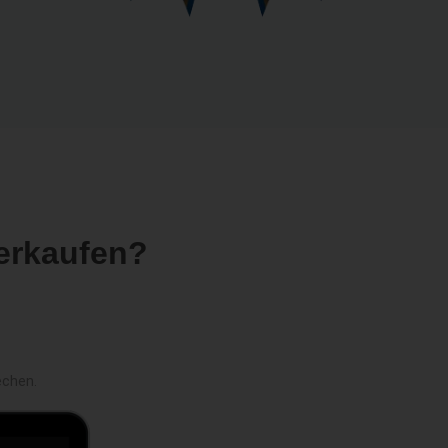
erkaufen?
echen.