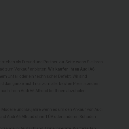
r stehen als Freund und Partner zur Seite wenn Sie Ihren
road zum Verkauf anbieten.
Wir kaufen Ihren Audi A6
em Unfall oder ein technischer Defekt. Wir sind
nd das ganze nicht nur zum allerbesten Preis, sondern
uch Ihren Audi A6 Allroad bei Ihnen abzuholen.
le Modelle und Baujahre wenn es um den Ankauf von Audi
n und Audi A6 Allroad ohne TÜV oder anderen Schaden.
Fahrzeuge in Deutschland. Ohne Inserate, Wartezeiten,