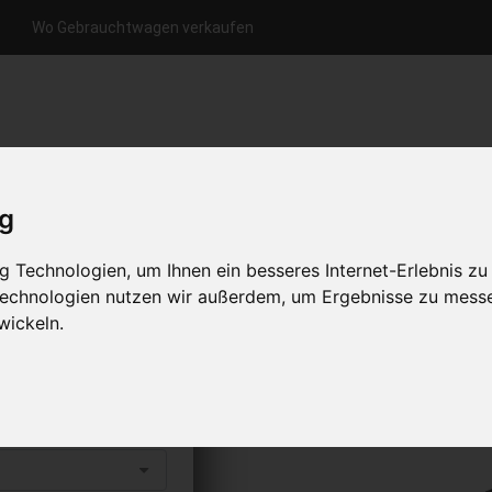
Wo Gebrauchtwagen verkaufen
nfrage per Hotline
Anfrage per WhatsApp
Anfrage 
+49 (0)800-0044333
+49 (0)157 - 849 157 78
anfrage
ig
HOME
KONTAKT
ÜBER UNS
 Technologien, um Ihnen ein besseres Internet-Erlebnis zu
 Technologien nutzen wir außerdem, um Ergebnisse zu mess
wickeln.
rkaufen
s abholen lassen
to erhalten