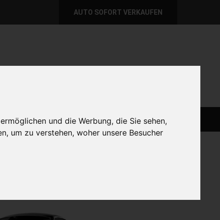
AUTO SOFORT VERKAUFEN
per E-Mail
Wir sind momentan erreichbar!
@autoabkauf.de
365 Tage von 8 - 22 Uhr
AUTO LIVE VERKAUFEN
AUTO VERKAUFEN
 ermöglichen und die Werbung, die Sie sehen,
en, um zu verstehen, woher unsere Besucher