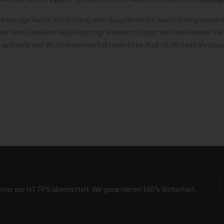
verlässige Autos mit umfangreich ausgelieferten Ausstattungsvariant
nsiv vom Einkäufer berücksichtigt werden müssen um einen hohen Verk
t gefragte und Wertsteigernde Faktoren Ihres Audi A6 Allroad Fahrzeu
erver per HTTPS übermittelt. Wir garantieren 100% Sicherheit.