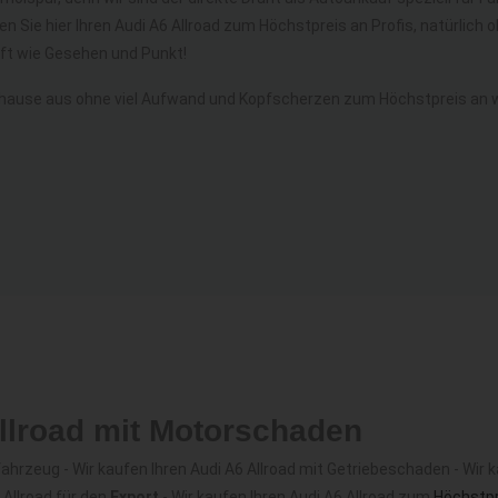
en Sie hier Ihren Audi A6 Allroad zum Höchstpreis an Profis, natürlic
t wie Gesehen und Punkt!
uhause aus ohne viel Aufwand und Kopfscherzen zum Höchstpreis an wa
Allroad mit Motorschaden
hrzeug - Wir kaufen Ihren Audi A6 Allroad mit Getriebeschaden - Wir k
 Allroad für den
Export
- Wir kaufen Ihren Audi A6 Allroad zum
Höchstpr