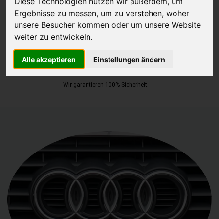
Diese Technologien nutzen wir außerdem, um
Ergebnisse zu messen, um zu verstehen, woher
JETZT KOSTENLOSE BEWERTUNG
unsere Besucher kommen oder um unsere Website
weiter zu entwickeln.
Kostenloses Angebot
für den Ankauf Ihres Autos inklusive der
Abholung, auf Wunsch sofort Geld. Ihre Daten werden nicht mit Dritten
Alle akzeptieren
Einstellungen ändern
geteilt.
Wir garantieren 100% Sicherheit.