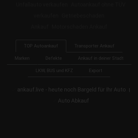
Unfallauto verkaufen
Autoankauf ohne TÜV
verkaufen
Getriebeschaden
Ankauf
Motorschaden Ankauf
Transporter Ankauf
TOP Autoankauf
Marken
Defekte
Ankauf in deiner Stadt
LKW, BUS und KFZ
Export
ankauf.live - heute noch Bargeld für Ihr Auto
|
Auto Abkauf