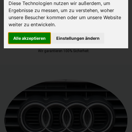
Diese Technologien nutzen wir außerdem, um
Ergebnisse zu messen, um zu verstehen, woher
JETZT KOSTENLOSE BEWERTUNG
unsere Besucher kommen oder um unsere Website
weiter zu entwickeln.
Kostenloses Angebot
für den Ankauf Ihres Autos inklusive der
Abholung, auf Wunsch sofort Geld. Ihre Daten werden nicht mit Dritten
Alle akzeptieren
Einstellungen ändern
geteilt.
Wir garantieren 100% Sicherheit.