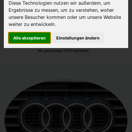
Diese Technologien nutzen wir außerdem, um
Ergebnisse zu messen, um zu verstehen, woher
JETZT KOSTENLOSE BEWERTUNG
unsere Besucher kommen oder um unsere Website
weiter zu entwickeln.
Kostenloses Angebot
für den Ankauf Ihres Autos inklusive der
Abholung, auf Wunsch sofort Geld. Ihre Daten werden nicht mit Dritten
Alle akzeptieren
Einstellungen ändern
geteilt.
Wir garantieren 100% Sicherheit.