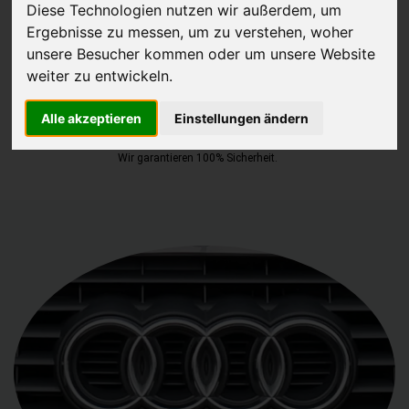
Diese Technologien nutzen wir außerdem, um
Ergebnisse zu messen, um zu verstehen, woher
JETZT KOSTENLOSE BEWERTUNG
unsere Besucher kommen oder um unsere Website
weiter zu entwickeln.
Kostenloses Angebot
für den Ankauf Ihres Autos inklusive der
Abholung, auf Wunsch sofort Geld. Ihre Daten werden nicht mit Dritten
Alle akzeptieren
Einstellungen ändern
geteilt.
Wir garantieren 100% Sicherheit.