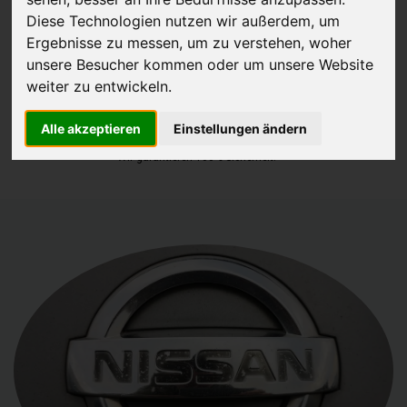
Diese Technologien nutzen wir außerdem, um
JETZT KOSTENLOSE BEWERTUNG
Ergebnisse zu messen, um zu verstehen, woher
unsere Besucher kommen oder um unsere Website
Kostenloses Angebot
für den Ankauf Ihres Autos inklusive der
weiter zu entwickeln.
Abholung, auf Wunsch sofort Geld. Ihre Daten werden nicht mit Dritten
Alle akzeptieren
Einstellungen ändern
geteilt.
Wir garantieren 100% Sicherheit.