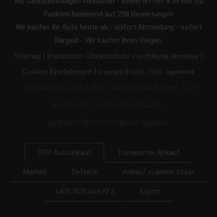
Wo Gebrauchtwagen verkaufen
-
Bewertet mit
4.76
von 5.0
Punkten basierend auf
298
Bewertungen
Wir kaufen Ihr Auto heute ab - sofort Abmeldung - sofort
Bargeld - Wir kaufen Ihren Wagen.
|
|
|
Sitemap
Impressum
Datenschutz / rechtliche Hinweise
|
Cookies Einstellungen
Copyright © 2005 - 2026 - egeMotors
Unfallauto verkaufen
Autoankauf ohne TÜV
verkaufen
Getriebeschaden
Ankauf
Motorschaden Ankauf
Transporter Ankauf
TOP Autoankauf
Marken
Defekte
Ankauf in deiner Stadt
LKW, BUS und KFZ
Export