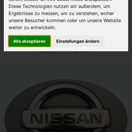
Diese Technologien nutzen wir außerdem, um
JETZT KOSTENLOSE BEWERTUNG
Ergebnisse zu messen, um zu verstehen, woher
unsere Besucher kommen oder um unsere Website
Kostenloses Angebot
für den Ankauf Ihres Autos inklusive der
weiter zu entwickeln.
Abholung, auf Wunsch sofort Geld. Ihre Daten werden nicht mit Dritten
Alle akzeptieren
Einstellungen ändern
geteilt.
Wir garantieren 100% Sicherheit.