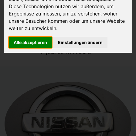
Diese Technologien nutzen wir außerdem, um
JETZT KOSTENLOSE BEWERTUNG
Ergebnisse zu messen, um zu verstehen, woher
unsere Besucher kommen oder um unsere Website
Kostenloses Angebot
für den Ankauf Ihres Autos inklusive der
weiter zu entwickeln.
Abholung, auf Wunsch sofort Geld. Ihre Daten werden nicht mit Dritten
Alle akzeptieren
Einstellungen ändern
geteilt.
Wir garantieren 100% Sicherheit.