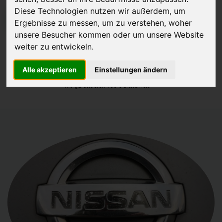
Diese Technologien nutzen wir außerdem, um
JETZT KOSTENLOSE BEWERTUNG
Ergebnisse zu messen, um zu verstehen, woher
unsere Besucher kommen oder um unsere Website
Kostenloses Angebot
für den Ankauf Ihres Autos inklusive der
weiter zu entwickeln.
Abholung, auf Wunsch sofort Geld. Ihre Daten werden nicht mit Dritten
Alle akzeptieren
Einstellungen ändern
geteilt.
Wir garantieren 100% Sicherheit.