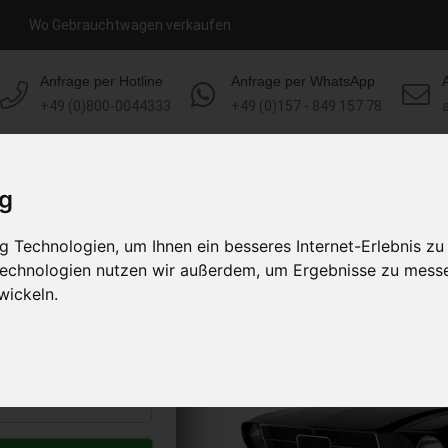
Wo Gebrauchtwagen verkaufen
Anfrage per Hotline
Anfrage per WhatsApp
+49 (0)800-0044333
+49 (0)157 - 849 157 78
HOME
KONTAKT
ÜBER UNS
ig
 Technologien, um Ihnen ein besseres Internet-Erlebnis zu
rkaufen
 Technologien nutzen wir außerdem, um Ergebnisse zu mess
s abholen lassen
wickeln.
to erhalten