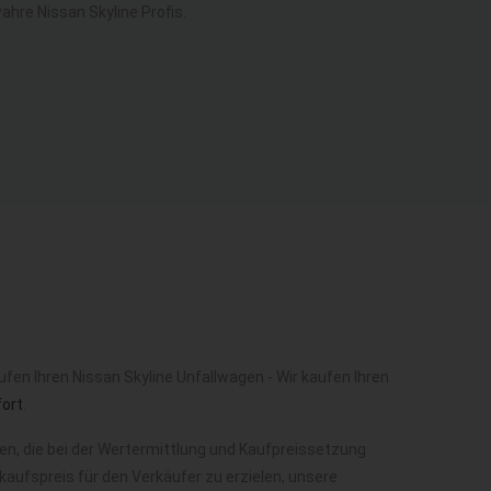
hre Nissan Skyline Profis.
fen Ihren Nissan Skyline Unfallwagen - Wir kaufen Ihren
fort
.
n, die bei der Wertermittlung und Kaufpreissetzung
aufspreis für den Verkäufer zu erzielen, unsere