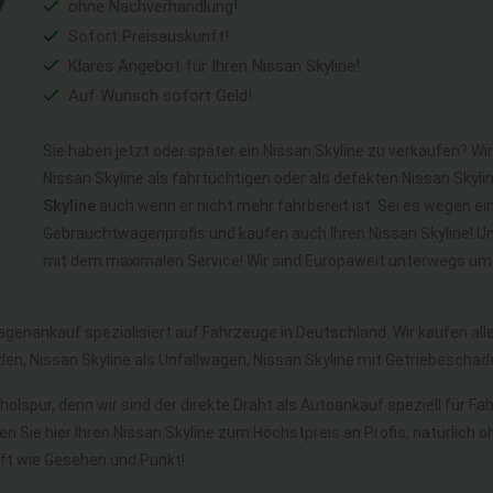
ohne Nachverhandlung!
Sofort Preisauskunft!
Klares Angebot für Ihren Nissan Skyline!
Auf Wunsch sofort Geld!
Sie haben jetzt oder später ein Nissan Skyline zu verkaufen? Wi
Nissan Skyline als fahrtüchtigen oder als defekten Nissan Skyl
Skyline
auch wenn er nicht mehr fahrbereit ist. Sei es wegen ein
Gebrauchtwagenprofis und kaufen auch Ihren Nissan Skyline! Un
mit dem maximalen Service! Wir sind Europaweit unterwegs um a
agenankauf spezialisiert auf Fahrzeuge in Deutschland. Wir kaufen a
den, Nissan Skyline als Unfallwagen, Nissan Skyline mit Getriebesch
holspur, denn wir sind der direkte Draht als Autoankauf speziell für F
en Sie hier Ihren Nissan Skyline zum Höchstpreis an Profis, natürlic
t wie Gesehen und Punkt!