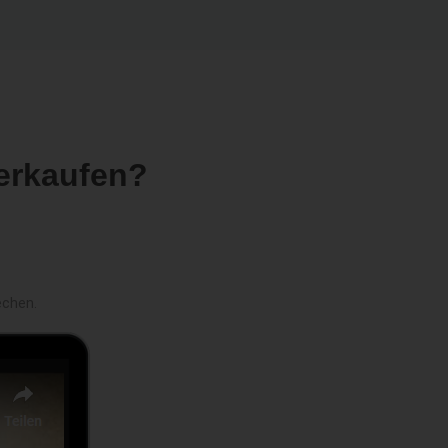
erkaufen?
echen.