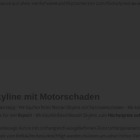
hause aus ohne viel Aufwand und Kopfscherzen zum Höchstpreis an wa
kyline mit Motorschaden
rzeug - Wir kaufen Ihren Nissan Skyline mit Getriebeschaden - Wir kau
e für den
Export
- Wir kaufen Ihren Nissan Skyline zum
Höchstpreis so
erlässige Autos mit umfangreich ausgelieferten Ausstattungsvariante
nsiv vom Einkäufer berücksichtigt werden müssen um einen hohen Verk