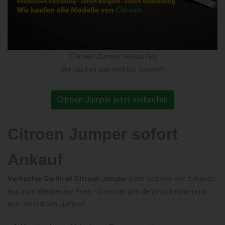
Citroen Jumper verkaufen
Wir kaufen von Hot bis Schrott
Citroen Jumper jetzt verkaufen
Citroen Jumper sofort
Ankauf
Verkaufen Sie Ihren Citroen Jumper
ganz bequem von zuhause
aus zum allerbesten Preis - Direkt an uns denn wir kennen uns
aus mit Citroen Jumper!