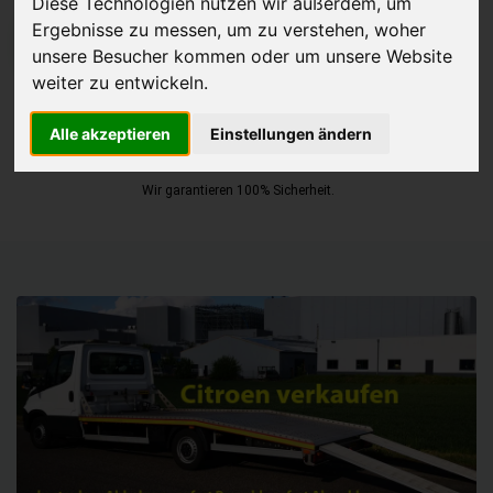
Diese Technologien nutzen wir außerdem, um
Ergebnisse zu messen, um zu verstehen, woher
JETZT KOSTENLOSE BEWERTUNG
unsere Besucher kommen oder um unsere Website
weiter zu entwickeln.
Kostenloses Angebot
für den Ankauf Ihres Autos inklusive der
Abholung, auf Wunsch sofort Geld. Ihre Daten werden nicht mit Dritten
Alle akzeptieren
Einstellungen ändern
geteilt.
Wir garantieren 100% Sicherheit.