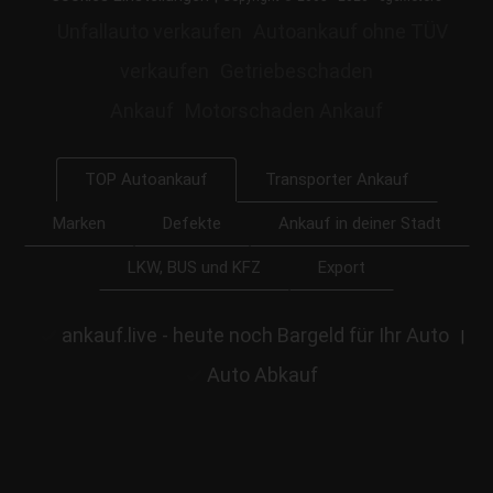
Unfallauto verkaufen
Autoankauf ohne TÜV
verkaufen
Getriebeschaden
Ankauf
Motorschaden Ankauf
Transporter Ankauf
TOP Autoankauf
Marken
Defekte
Ankauf in deiner Stadt
LKW, BUS und KFZ
Export
ankauf.live - heute noch Bargeld für Ihr Auto
|
Auto Abkauf