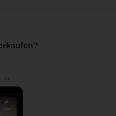
erkaufen?
echen.