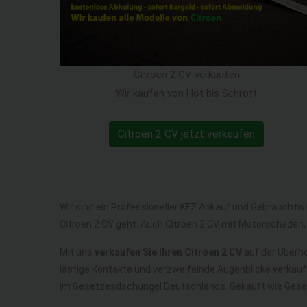
Citroen 2 CV verkaufen
Wir kaufen von Hot bis Schrott
Citroen 2 CV jetzt verkaufen
Wir sind ein Professioneller KFZ Ankauf und Gebrauchtw
Citroen 2 CV geht. Auch Citroen 2 CV mit Motorschaden,
Mit uns
verkaufen Sie Ihren Citroen 2 CV
auf der Überho
lästige Kontakte und verzweifelnde Augenblicke verkauf
im Gesetzesdschungel Deutschlands. Gekauft wie Gese