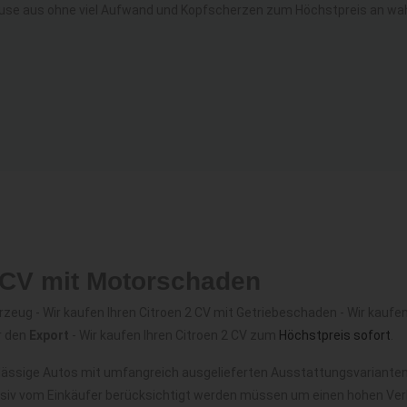
use aus ohne viel Aufwand und Kopfscherzen zum Höchstpreis an wahr
2 CV mit Motorschaden
eug - Wir kaufen Ihren Citroen 2 CV mit Getriebeschaden - Wir kaufen 
r den
Export
- Wir kaufen Ihren Citroen 2 CV zum
Höchstpreis sofort
.
rlässige Autos mit umfangreich ausgelieferten Ausstattungsvarianten
nsiv vom Einkäufer berücksichtigt werden müssen um einen hohen Verk