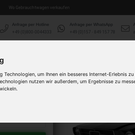
Wo Gebrauchtwagen verkaufen
Anfrage per Hotline
Anfrage per WhatsApp
+49 (0)800-0044333
+49 (0)157 - 849 157 78
HOME
KONTAKT
ÜBER UNS
ig
 Technologien, um Ihnen ein besseres Internet-Erlebnis zu
kaufen
 Technologien nutzen wir außerdem, um Ergebnisse zu mess
s abholen lassen
wickeln.
to erhalten