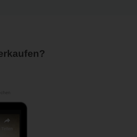
erkaufen?
echen.