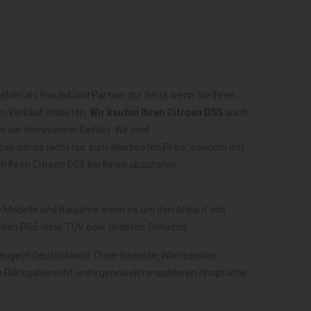
tehen als Freund und Partner zur Seite wenn Sie Ihren
um Verkauf anbieten.
Wir kaufen Ihren Citroen DS5
auch
r ein technischer Defekt. Wir sind
as ganze nicht nur zum allerbesten Preis, sondern mit
 Ihren Citroen DS5 bei Ihnen abzuholen.
lle Modelle und Baujahre wenn es um den Ankauf von
itroen DS5 ohne TÜV oder anderen Schaden.
rzeuge in Deutschland. Ohne Inserate, Wartezeiten,
ohne Rückgaberecht und irgendwelche späteren Ansprüche