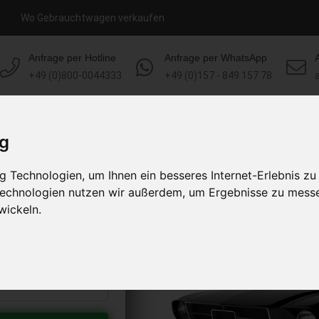
Wo Gebrauchtwagen verkaufen
Anfrage per Hotline
Anfrage per WhatsApp
+49 (0)800-0044333
+49 (0)157 - 849 157 78
HOME
KONTAKT
ÜBER UNS
ig
 Technologien, um Ihnen ein besseres Internet-Erlebnis zu
aufen
 Technologien nutzen wir außerdem, um Ergebnisse zu mess
s abholen lassen
wickeln.
to erhalten