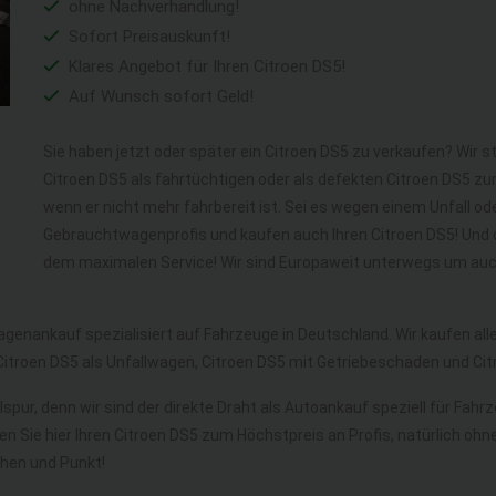
ohne Nachverhandlung!
Sofort Preisauskunft!
Klares Angebot für Ihren Citroen DS5!
Auf Wunsch sofort Geld!
Sie haben jetzt oder später ein Citroen DS5 zu verkaufen? Wir s
Citroen DS5 als fahrtüchtigen oder als defekten Citroen DS5 z
wenn er nicht mehr fahrbereit ist. Sei es wegen einem Unfall ode
Gebrauchtwagenprofis und kaufen auch Ihren Citroen DS5! Und d
dem maximalen Service! Wir sind Europaweit unterwegs um auch
agenankauf spezialisiert auf Fahrzeuge in Deutschland. Wir kaufen a
Citroen DS5 als Unfallwagen, Citroen DS5 mit Getriebeschaden und C
spur, denn wir sind der direkte Draht als Autoankauf speziell für Fah
en Sie hier Ihren Citroen DS5 zum Höchstpreis an Profis, natürlich 
hen und Punkt!