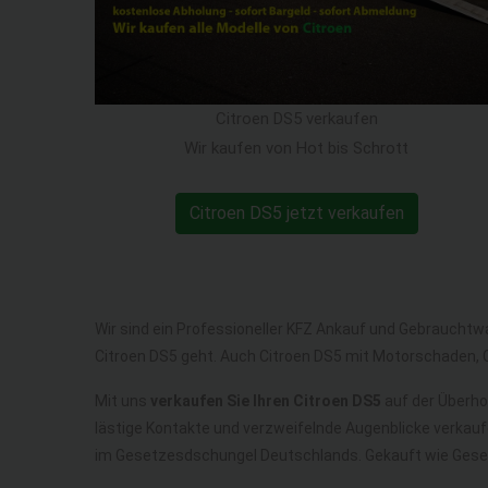
Citroen DS5 verkaufen
Wir kaufen von Hot bis Schrott
Citroen DS5 jetzt verkaufen
Wir sind ein Professioneller KFZ Ankauf und Gebrauchtw
Citroen DS5 geht. Auch Citroen DS5 mit Motorschaden, 
Mit uns
verkaufen Sie Ihren Citroen DS5
auf der Überhol
lästige Kontakte und verzweifelnde Augenblicke verkauf
im Gesetzesdschungel Deutschlands. Gekauft wie Gese