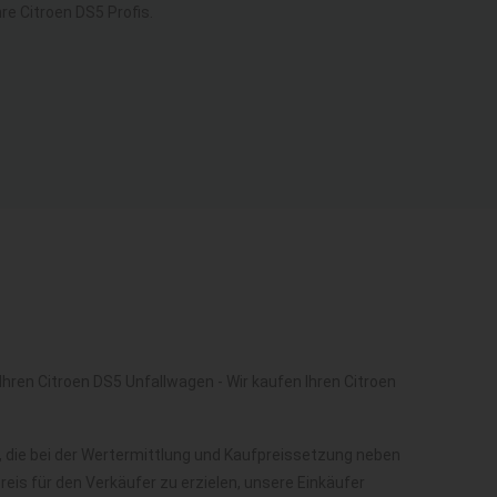
e Citroen DS5 Profis.
hren Citroen DS5 Unfallwagen - Wir kaufen Ihren Citroen
 die bei der Wertermittlung und Kaufpreissetzung neben
is für den Verkäufer zu erzielen, unsere Einkäufer