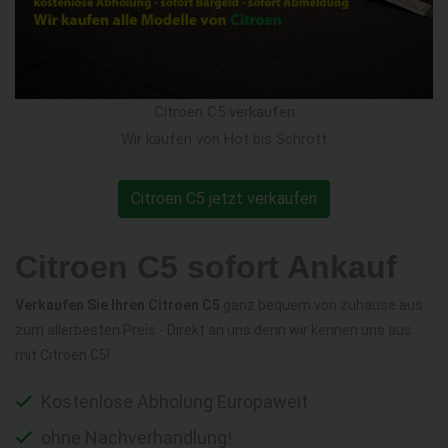
Citroen C5 verkaufen
Wir kaufen von Hot bis Schrott
Citroen C5 jetzt verkaufen
Citroen C5 sofort Ankauf
Verkaufen Sie Ihren Citroen C5
ganz bequem von zuhause aus
zum allerbesten Preis - Direkt an uns denn wir kennen uns aus
mit Citroen C5!
Kostenlose Abholung Europaweit
ohne Nachverhandlung!