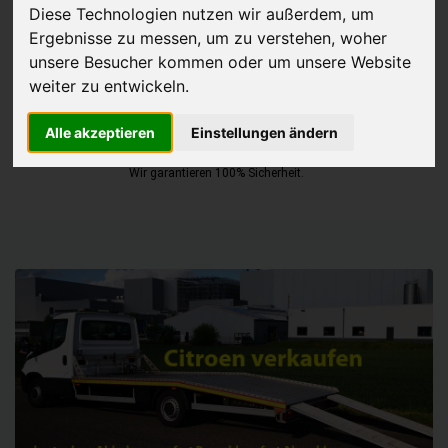
Diese Technologien nutzen wir außerdem, um
Ergebnisse zu messen, um zu verstehen, woher
JETZT KOSTENLOSE BEWERTUNG
unsere Besucher kommen oder um unsere Website
weiter zu entwickeln.
Kostenloses Angebot
für den Ankauf Ihres Autos inklusive der
Abholung, auf Wunsch sofort Geld. Ihre Daten werden nicht mit Dritten
Alle akzeptieren
Einstellungen ändern
geteilt.
Wir garantieren 100% Sicherheit.