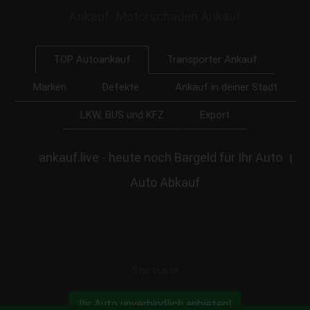
Ankauf
Motorschaden Ankauf
Transporter Ankauf
TOP Autoankauf
Marken
Defekte
Ankauf in deiner Stadt
LKW, BUS und KFZ
Export
ankauf.live - heute noch Bargeld für Ihr Auto
|
Auto Abkauf
Startseite
Ihr Auto unverbindlich anbieten!