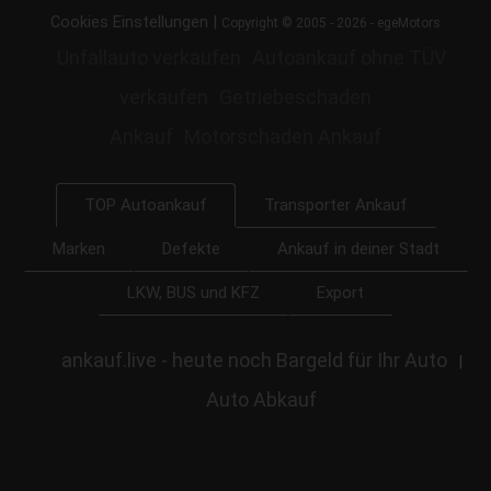
|
Cookies Einstellungen
Copyright © 2005 - 2026 - egeMotors
Unfallauto verkaufen
Autoankauf ohne TÜV
verkaufen
Getriebeschaden
Ankauf
Motorschaden Ankauf
Transporter Ankauf
TOP Autoankauf
Marken
Defekte
Ankauf in deiner Stadt
LKW, BUS und KFZ
Export
ankauf.live - heute noch Bargeld für Ihr Auto
|
Auto Abkauf