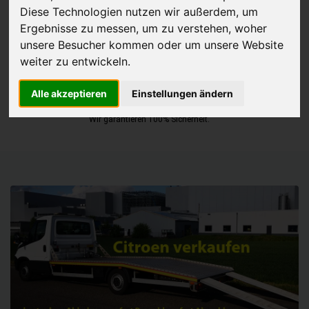
Diese Technologien nutzen wir außerdem, um
JETZT KOSTENLOSE BEWERTUNG
Ergebnisse zu messen, um zu verstehen, woher
unsere Besucher kommen oder um unsere Website
weiter zu entwickeln.
Kostenloses Angebot
für den Ankauf Ihres Autos inklusive der
Abholung, auf Wunsch sofort Geld. Ihre Daten werden nicht mit Dritten
Alle akzeptieren
Einstellungen ändern
geteilt.
Wir garantieren 100% Sicherheit.