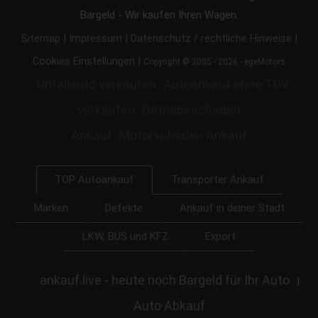
Bargeld - Wir kaufen Ihren Wagen.
|
|
|
Sitemap
Impressum
Datenschutz / rechtliche Hinweise
|
Cookies Einstellungen
Copyright © 2005 - 2026 - egeMotors
Unfallauto verkaufen
Autoankauf ohne TÜV
verkaufen
Getriebeschaden
Ankauf
Motorschaden Ankauf
Transporter Ankauf
TOP Autoankauf
Marken
Defekte
Ankauf in deiner Stadt
LKW, BUS und KFZ
Export
ankauf.live - heute noch Bargeld für Ihr Auto
|
Auto Abkauf