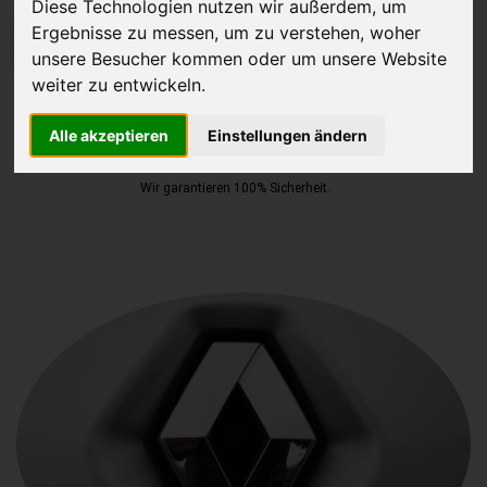
Diese Technologien nutzen wir außerdem, um
Ergebnisse zu messen, um zu verstehen, woher
JETZT KOSTENLOSE BEWERTUNG
unsere Besucher kommen oder um unsere Website
weiter zu entwickeln.
Kostenloses Angebot
für den Ankauf Ihres Autos inklusive der
Abholung, auf Wunsch sofort Geld. Ihre Daten werden nicht mit Dritten
Alle akzeptieren
Einstellungen ändern
geteilt.
Wir garantieren 100% Sicherheit.