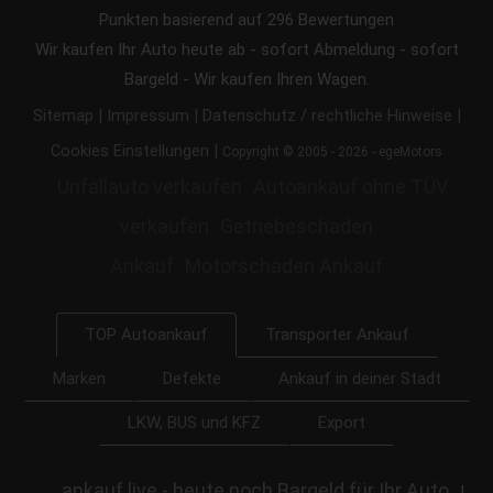
Punkten basierend auf
296
Bewertungen
Wir kaufen Ihr Auto heute ab - sofort Abmeldung - sofort
Bargeld - Wir kaufen Ihren Wagen.
|
|
|
Sitemap
Impressum
Datenschutz / rechtliche Hinweise
|
Cookies Einstellungen
Copyright © 2005 - 2026 - egeMotors
Unfallauto verkaufen
Autoankauf ohne TÜV
verkaufen
Getriebeschaden
Ankauf
Motorschaden Ankauf
Transporter Ankauf
TOP Autoankauf
Marken
Defekte
Ankauf in deiner Stadt
LKW, BUS und KFZ
Export
ankauf.live - heute noch Bargeld für Ihr Auto
|