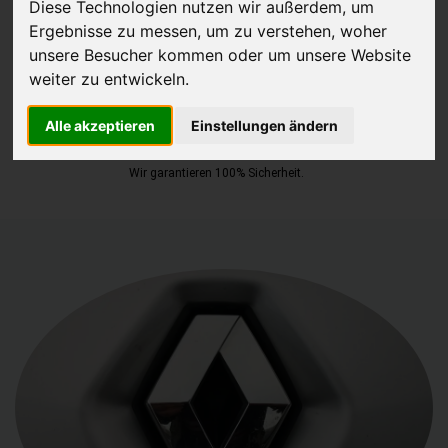
Diese Technologien nutzen wir außerdem, um
Ergebnisse zu messen, um zu verstehen, woher
JETZT KOSTENLOSE BEWERTUNG
unsere Besucher kommen oder um unsere Website
weiter zu entwickeln.
Kostenloses Angebot
für den Ankauf Ihres Autos inklusive der
Abholung, auf Wunsch sofort Geld. Ihre Daten werden nicht mit Dritten
Alle akzeptieren
Einstellungen ändern
geteilt.
Wir garantieren 100% Sicherheit.