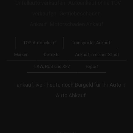
Unfallauto verkaufen
Autoankauf ohne TÜV
verkaufen
Getriebeschaden
Ankauf
Motorschaden Ankauf
Transporter Ankauf
TOP Autoankauf
Marken
Defekte
Ankauf in deiner Stadt
LKW, BUS und KFZ
Export
ankauf.live - heute noch Bargeld für Ihr Auto
|
Auto Abkauf