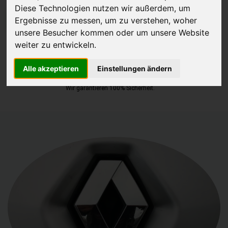
Diese Technologien nutzen wir außerdem, um
JETZT KOSTENLOSE BEWERTUNG
Ergebnisse zu messen, um zu verstehen, woher
unsere Besucher kommen oder um unsere Website
weiter zu entwickeln.
Kostenloses Angebot
für den Ankauf Ihres Autos inklusive der
Abholung, auf Wunsch sofort Geld. Ihre Daten werden nicht mit Dritten
Alle akzeptieren
Einstellungen ändern
geteilt.
Wir garantieren 100% Sicherheit.