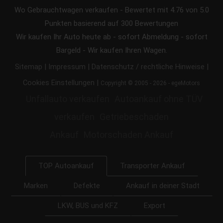
Wo Gebrauchtwagen verkaufen
-
Bewertet mit
4.76
von 5.0
Punkten basierend auf
300
Bewertungen
Wir kaufen Ihr Auto heute ab - sofort Abmeldung - sofort
Bargeld - Wir kaufen Ihren Wagen.
|
|
|
Sitemap
Impressum
Datenschutz / rechtliche Hinweise
|
Cookies Einstellungen
Copyright © 2005 - 2026 - egeMotors
Unfallauto verkaufen
Autoankauf ohne TÜV
verkaufen
Getriebeschaden
Ankauf
Motorschaden Ankauf
Transporter Ankauf
TOP Autoankauf
Marken
Defekte
Ankauf in deiner Stadt
LKW, BUS und KFZ
Export