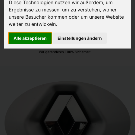
Diese Technologien nutzen wir außerdem, um
Ergebnisse zu messen, um zu verstehen, woher
JETZT KOSTENLOSE BEWERTUNG
unsere Besucher kommen oder um unsere Website
weiter zu entwickeln.
Kostenloses Angebot
für den Ankauf Ihres Autos inklusive der
Abholung, auf Wunsch sofort Geld. Ihre Daten werden nicht mit Dritten
Alle akzeptieren
Einstellungen ändern
geteilt.
Wir garantieren 100% Sicherheit.