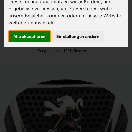
Diese Technologien nutzen wir außerdem, um
Ergebnisse zu messen, um zu verstehen, woher
JETZT KOSTENLOSE BEWERTUNG
unsere Besucher kommen oder um unsere Website
weiter zu entwickeln.
Kostenloses Angebot
für den Ankauf Ihres Autos inklusive der
Abholung, auf Wunsch sofort Geld. Ihre Daten werden nicht mit Dritten
Alle akzeptieren
Einstellungen ändern
geteilt.
Wir garantieren 100% Sicherheit.