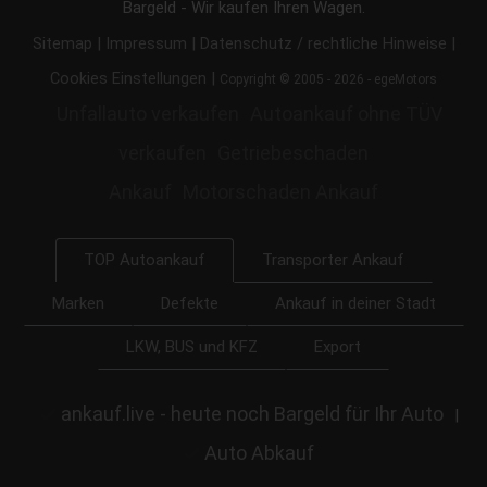
Bargeld - Wir kaufen Ihren Wagen.
|
|
|
Sitemap
Impressum
Datenschutz / rechtliche Hinweise
|
Cookies Einstellungen
Copyright © 2005 - 2026 - egeMotors
Unfallauto verkaufen
Autoankauf ohne TÜV
verkaufen
Getriebeschaden
Ankauf
Motorschaden Ankauf
Transporter Ankauf
TOP Autoankauf
Marken
Defekte
Ankauf in deiner Stadt
LKW, BUS und KFZ
Export
ankauf.live - heute noch Bargeld für Ihr Auto
|
Auto Abkauf