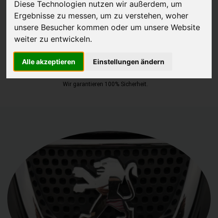
Diese Technologien nutzen wir außerdem, um
Ergebnisse zu messen, um zu verstehen, woher
JETZT KOSTENLOSE BEWERTUNG
unsere Besucher kommen oder um unsere Website
weiter zu entwickeln.
Kostenloses Angebot
für den Ankauf Ihres Autos inklusive der
Abholung, auf Wunsch sofort Geld. Ihre Daten werden nicht mit Dritten
Alle akzeptieren
Einstellungen ändern
geteilt.
Wir garantieren 100% Sicherheit.