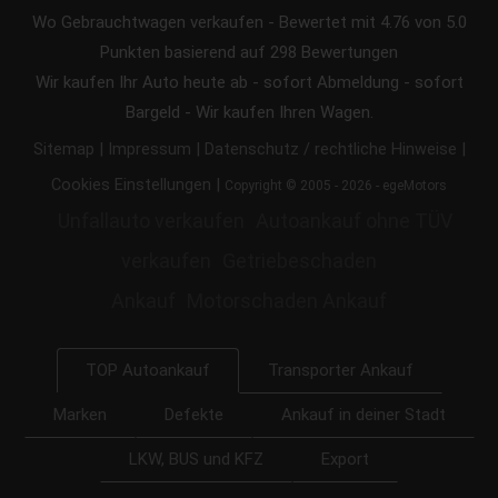
Wo Gebrauchtwagen verkaufen
-
Bewertet mit
4.76
von 5.0
Punkten basierend auf
298
Bewertungen
Wir kaufen Ihr Auto heute ab - sofort Abmeldung - sofort
Bargeld - Wir kaufen Ihren Wagen.
|
|
|
Sitemap
Impressum
Datenschutz / rechtliche Hinweise
|
Cookies Einstellungen
Copyright © 2005 - 2026 - egeMotors
Unfallauto verkaufen
Autoankauf ohne TÜV
verkaufen
Getriebeschaden
Ankauf
Motorschaden Ankauf
Transporter Ankauf
TOP Autoankauf
Marken
Defekte
Ankauf in deiner Stadt
LKW, BUS und KFZ
Export