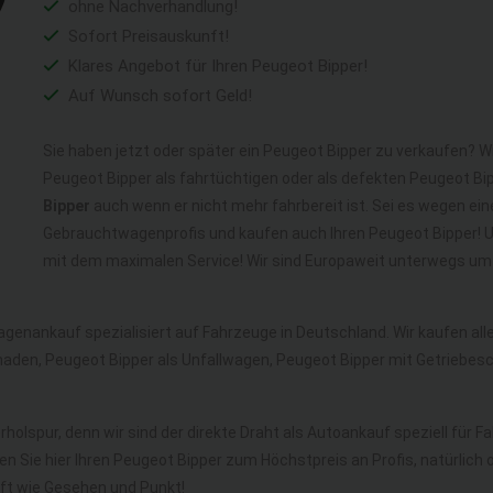
ohne Nachverhandlung!
Sofort Preisauskunft!
Klares Angebot für Ihren Peugeot Bipper!
Auf Wunsch sofort Geld!
Sie haben jetzt oder später ein Peugeot Bipper zu verkaufen? Wi
Peugeot Bipper als fahrtüchtigen oder als defekten Peugeot B
Bipper
auch wenn er nicht mehr fahrbereit ist. Sei es wegen ein
Gebrauchtwagenprofis und kaufen auch Ihren Peugeot Bipper! U
mit dem maximalen Service! Wir sind Europaweit unterwegs um 
agenankauf spezialisiert auf Fahrzeuge in Deutschland. Wir kaufen a
haden, Peugeot Bipper als Unfallwagen, Peugeot Bipper mit Getriebe
rholspur, denn wir sind der direkte Draht als Autoankauf speziell für 
en Sie hier Ihren Peugeot Bipper zum Höchstpreis an Profis, natürli
t wie Gesehen und Punkt!