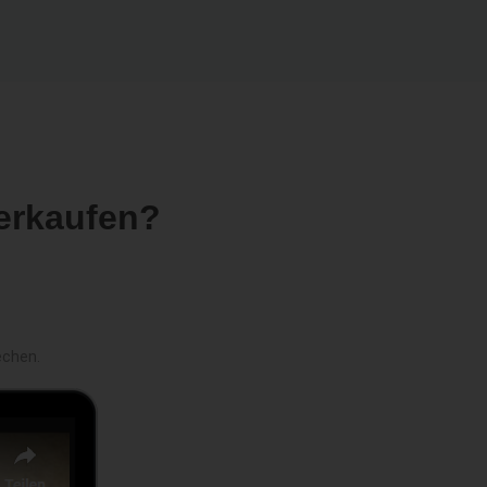
erkaufen?
echen.