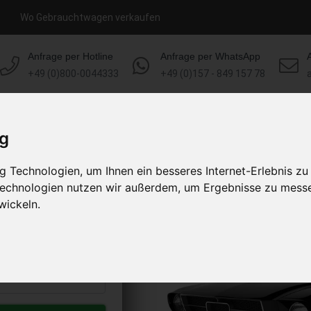
Wo Gebrauchtwagen verkaufen
Anfrage per Hotline
Anfrage per WhatsApp
+49 (0)800-0044333
+49 (0)157 - 849 157 78
HOME
KONTAKT
ÜBER UNS
ig
 Technologien, um Ihnen ein besseres Internet-Erlebnis zu
rkaufen
 Technologien nutzen wir außerdem, um Ergebnisse zu mess
s abholen lassen
wickeln.
to erhalten