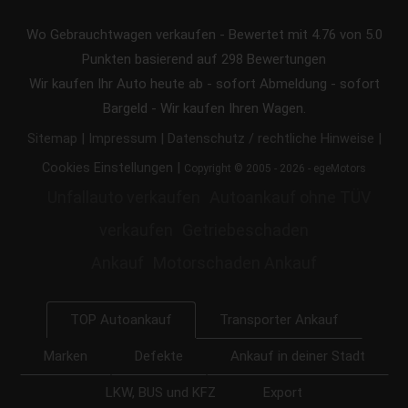
Wo Gebrauchtwagen verkaufen
-
Bewertet mit
4.76
von 5.0
Punkten basierend auf
298
Bewertungen
Wir kaufen Ihr Auto heute ab - sofort Abmeldung - sofort
Bargeld - Wir kaufen Ihren Wagen.
|
|
|
Sitemap
Impressum
Datenschutz / rechtliche Hinweise
|
Cookies Einstellungen
Copyright © 2005 - 2026 - egeMotors
Unfallauto verkaufen
Autoankauf ohne TÜV
verkaufen
Getriebeschaden
Ankauf
Motorschaden Ankauf
Transporter Ankauf
TOP Autoankauf
Marken
Defekte
Ankauf in deiner Stadt
LKW, BUS und KFZ
Export