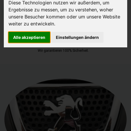
Diese Technologien nutzen wir außerdem, um
Ergebnisse zu messen, um zu verstehen, woher
JETZT KOSTENLOSE BEWERTUNG
unsere Besucher kommen oder um unsere Website
weiter zu entwickeln.
Kostenloses Angebot
für den Ankauf Ihres Autos inklusive der
Abholung, auf Wunsch sofort Geld. Ihre Daten werden nicht mit Dritten
Alle akzeptieren
Einstellungen ändern
geteilt.
Wir garantieren 100% Sicherheit.