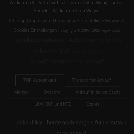
Wir kaufen Ihr Auto heute ab - sofort Abmeldung - sofort
Bargeld - Wir kaufen Ihren Wagen.
|
|
|
Sitemap
Impressum
Datenschutz / rechtliche Hinweise
|
Cookies Einstellungen
Copyright © 2005 - 2026 - egeMotors
Unfallauto verkaufen
Autoankauf ohne TÜV
verkaufen
Getriebeschaden
Ankauf
Motorschaden Ankauf
Transporter Ankauf
TOP Autoankauf
Marken
Defekte
Ankauf in deiner Stadt
LKW, BUS und KFZ
Export
ankauf.live - heute noch Bargeld für Ihr Auto
|
Auto Abkauf