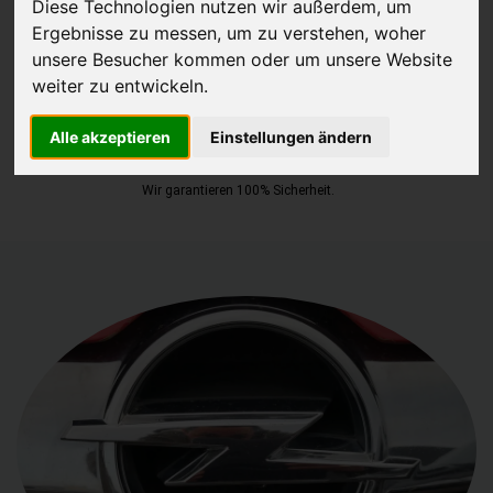
Diese Technologien nutzen wir außerdem, um
Ergebnisse zu messen, um zu verstehen, woher
JETZT KOSTENLOSE BEWERTUNG
unsere Besucher kommen oder um unsere Website
weiter zu entwickeln.
Kostenloses Angebot
für den Ankauf Ihres Autos inklusive der
Abholung, auf Wunsch sofort Geld. Ihre Daten werden nicht mit Dritten
Alle akzeptieren
Einstellungen ändern
geteilt.
Wir garantieren 100% Sicherheit.