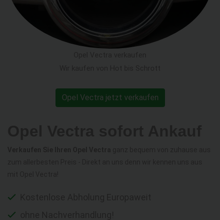
Opel Vectra verkaufen
Wir kaufen von Hot bis Schrott
Opel Vectra jetzt verkaufen
Opel Vectra sofort Ankauf
Verkaufen Sie Ihren Opel Vectra
ganz bequem von zuhause aus
zum allerbesten Preis - Direkt an uns denn wir kennen uns aus
mit Opel Vectra!
Kostenlose Abholung Europaweit
ohne Nachverhandlung!