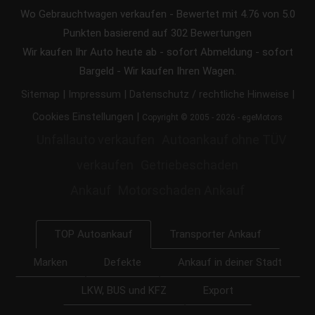
Wo Gebrauchtwagen verkaufen
-
Bewertet mit
4.76
von 5.0
Punkten basierend auf
302
Bewertungen
Wir kaufen Ihr Auto heute ab - sofort Abmeldung - sofort
Bargeld - Wir kaufen Ihren Wagen.
|
|
|
Sitemap
Impressum
Datenschutz / rechtliche Hinweise
|
Cookies Einstellungen
Copyright © 2005 - 2026 - egeMotors
Unfallauto verkaufen
Autoankauf ohne TÜV
verkaufen
Getriebeschaden
Ankauf
Motorschaden Ankauf
Transporter Ankauf
TOP Autoankauf
Marken
Defekte
Ankauf in deiner Stadt
LKW, BUS und KFZ
Export