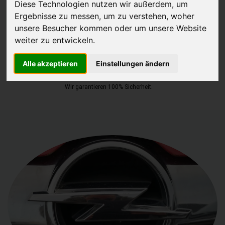
Diese Technologien nutzen wir außerdem, um
Ergebnisse zu messen, um zu verstehen, woher
JETZT KOSTENLOSE BEWERTUNG
unsere Besucher kommen oder um unsere Website
weiter zu entwickeln.
Kostenloses Angebot
für den Ankauf Ihres Autos inklusive der
Abholung, auf Wunsch sofort Geld. Ihre Daten werden nicht mit Dritten
Alle akzeptieren
Einstellungen ändern
geteilt.
Wir garantieren 100% Sicherheit.