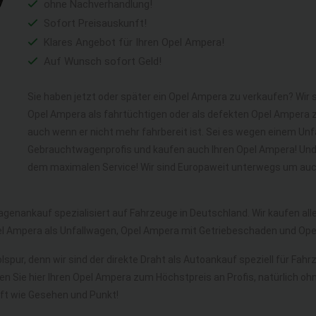
ohne Nachverhandlung!
Sofort Preisauskunft!
Klares Angebot für Ihren Opel Ampera!
Auf Wunsch sofort Geld!
Sie haben jetzt oder später ein Opel Ampera zu verkaufen? Wir 
Opel Ampera als fahrtüchtigen oder als defekten Opel Ampera 
auch wenn er nicht mehr fahrbereit ist. Sei es wegen einem Unfa
Gebrauchtwagenprofis und kaufen auch Ihren Opel Ampera! Und 
dem maximalen Service! Wir sind Europaweit unterwegs um auch
agenankauf spezialisiert auf Fahrzeuge in Deutschland. Wir kaufen al
l Ampera als Unfallwagen, Opel Ampera mit Getriebeschaden und Op
lspur, denn wir sind der direkte Draht als Autoankauf speziell für Fah
en Sie hier Ihren Opel Ampera zum Höchstpreis an Profis, natürlich 
t wie Gesehen und Punkt!