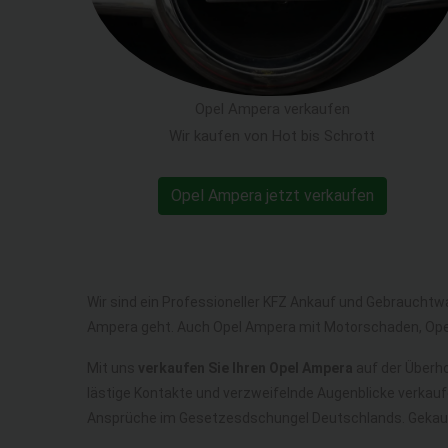
Opel Ampera verkaufen
Wir kaufen von Hot bis Schrott
Opel Ampera jetzt verkaufen
Wir sind ein Professioneller KFZ Ankauf und Gebrauchtw
Ampera geht. Auch Opel Ampera mit Motorschaden, Ope
Mit uns
verkaufen Sie Ihren Opel Ampera
auf der Überho
lästige Kontakte und verzweifelnde Augenblicke verkauf
Ansprüche im Gesetzesdschungel Deutschlands. Gekauf