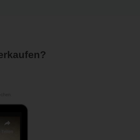
erkaufen?
echen.