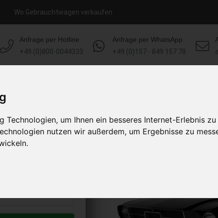
Wo Gebrauchtwagen verkaufen
Anfrage per Hotline
Anfrage per WhatsApp
+49 (0)800-0044333
+49 (0)157 - 849 157 78
HOME
KONTAKT
ÜBER UNS
ig
 Technologien, um Ihnen ein besseres Internet-Erlebnis zu
aufen
 Technologien nutzen wir außerdem, um Ergebnisse zu mess
s abholen lassen
wickeln.
to erhalten