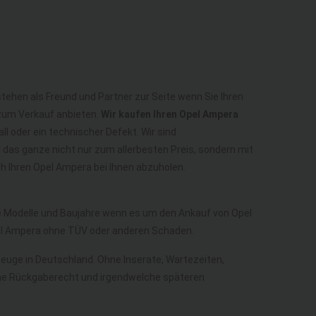
stehen als Freund und Partner zur Seite wenn Sie Ihren
zum Verkauf anbieten.
Wir kaufen Ihren Opel Ampera
ll oder ein technischer Defekt. Wir sind
das ganze nicht nur zum allerbesten Preis, sondern mit
 Ihren Opel Ampera bei Ihnen abzuholen.
le Modelle und Baujahre wenn es um den Ankauf von Opel
el Ampera ohne TÜV oder anderen Schaden.
rzeuge in Deutschland. Ohne Inserate, Wartezeiten,
ohne Rückgaberecht und irgendwelche späteren