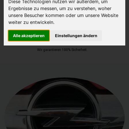
Diese Technologien nutzen wir außerdem, um
Ergebnisse zu messen, um zu verstehen, woher
JETZT KOSTENLOSE BEWERTUNG
unsere Besucher kommen oder um unsere Website
weiter zu entwickeln.
Kostenloses Angebot
für den Ankauf Ihres Autos inklusive der
Abholung, auf Wunsch sofort Geld. Ihre Daten werden nicht mit Dritten
Alle akzeptieren
Einstellungen ändern
geteilt.
Wir garantieren 100% Sicherheit.