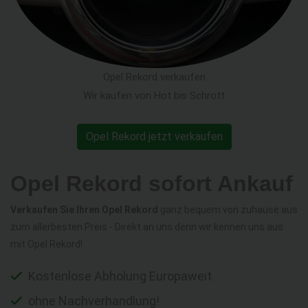
Opel Rekord verkaufen
Wir kaufen von Hot bis Schrott
Opel Rekord jetzt verkaufen
Opel Rekord sofort Ankauf
Verkaufen Sie Ihren Opel Rekord
ganz bequem von zuhause aus
zum allerbesten Preis - Direkt an uns denn wir kennen uns aus
mit Opel Rekord!
Kostenlose Abholung Europaweit
ohne Nachverhandlung!