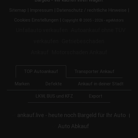
|
|
|
Sitemap
Impressum
Datenschutz / rechtliche Hinweise
|
Cookies Einstellungen
Copyright © 2005 - 2026 - egeMotors
Unfallauto verkaufen
Autoankauf ohne TÜV
verkaufen
Getriebeschaden
Ankauf
Motorschaden Ankauf
Transporter Ankauf
TOP Autoankauf
Marken
Defekte
Ankauf in deiner Stadt
LKW, BUS und KFZ
Export
ankauf.live - heute noch Bargeld für Ihr Auto
|
Auto Abkauf