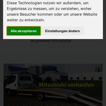
Diese Technologien nutzen wir außerdem, um
Ergebnisse zu messen, um zu verstehen, woher
JETZT KOSTENLOSE BEWERTUNG
unsere Besucher kommen oder um unsere Website
weiter zu entwickeln.
Kostenloses Angebot
für den Ankauf Ihres Autos inklusive der
Abholung, auf Wunsch sofort Geld. Ihre Daten werden nicht mit Dritten
Alle akzeptieren
Einstellungen ändern
geteilt.
Wir garantieren 100% Sicherheit.