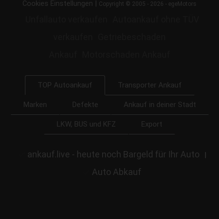
|
Cookies Einstellungen
Copyright © 2005 - 2026 - egeMotors
Unfallauto verkaufen
Autoankauf ohne TÜV
verkaufen
Getriebeschaden
Ankauf
Motorschaden Ankauf
Transporter Ankauf
TOP Autoankauf
Marken
Defekte
Ankauf in deiner Stadt
LKW, BUS und KFZ
Export
ankauf.live - heute noch Bargeld für Ihr Auto
|
Auto Abkauf