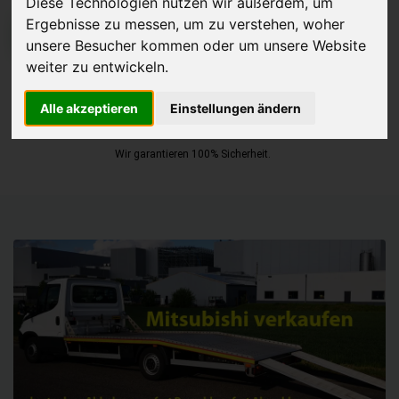
Diese Technologien nutzen wir außerdem, um
Ergebnisse zu messen, um zu verstehen, woher
JETZT KOSTENLOSE BEWERTUNG
unsere Besucher kommen oder um unsere Website
weiter zu entwickeln.
Kostenloses Angebot
für den Ankauf Ihres Autos inklusive der
Abholung, auf Wunsch sofort Geld. Ihre Daten werden nicht mit Dritten
Alle akzeptieren
Einstellungen ändern
geteilt.
Wir garantieren 100% Sicherheit.