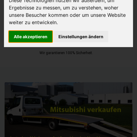
Diese Technologien nutzen wir außerdem, um
Ergebnisse zu messen, um zu verstehen, woher
JETZT KOSTENLOSE BEWERTUNG
unsere Besucher kommen oder um unsere Website
weiter zu entwickeln.
Kostenloses Angebot
für den Ankauf Ihres Autos inklusive der
Abholung, auf Wunsch sofort Geld. Ihre Daten werden nicht mit Dritten
Alle akzeptieren
Einstellungen ändern
geteilt.
Wir garantieren 100% Sicherheit.