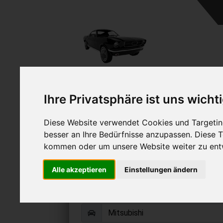
A
Ihre Privatsphäre ist uns wicht
Diese Website verwendet Cookies und Targeting
besser an Ihre Bedürfnisse anzupassen. Diese
kommen oder um unsere Website weiter zu ent
Mitsubishi Colt ve
Alle akzeptieren
Einstellungen ändern
Online Auto verkaufen & grati
Auf Wunsch sofort Geld für Ihr Au