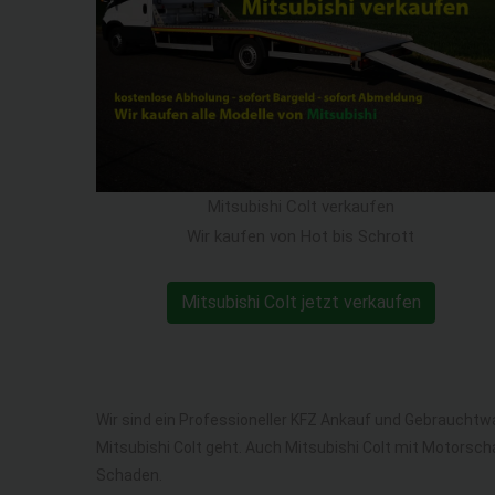
Mitsubishi Colt verkaufen
Wir kaufen von Hot bis Schrott
Mitsubishi Colt jetzt verkaufen
Wir sind ein Professioneller KFZ Ankauf und Gebrauchtw
Mitsubishi Colt geht. Auch Mitsubishi Colt mit Motorsch
Schaden.