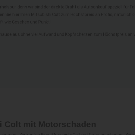
rholspur, denn wir sind der direkte Draht als Autoankauf speziell für 
en Sie hier Ihren Mitsubishi Colt zum Höchstpreis an Profis, natürli
t wie Gesehen und Punkt!
uhause aus ohne viel Aufwand und Kopfscherzen zum Höchstpreis an wa
i Colt mit Motorschaden
hrzeug - Wir kaufen Ihren Mitsubishi Colt mit Getriebeschaden - Wir k