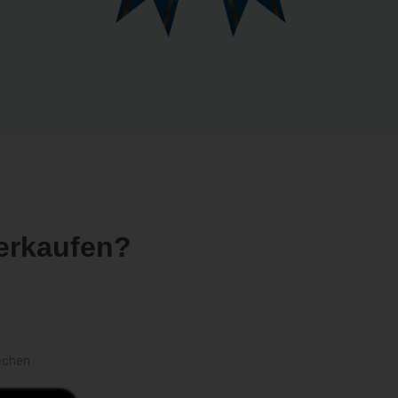
erkaufen?
echen.