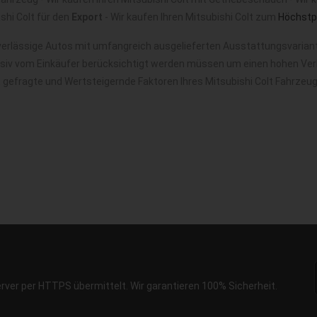
shi Colt für den
Export
- Wir kaufen Ihren Mitsubishi Colt zum
Höchstpr
verlässige Autos mit umfangreich ausgelieferten Ausstattungsvariant
nsiv vom Einkäufer berücksichtigt werden müssen um einen hohen Verk
t gefragte und Wertsteigernde Faktoren Ihres Mitsubishi Colt Fahrzeu
erver per HTTPS übermittelt. Wir garantieren 100% Sicherheit.