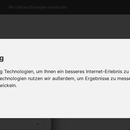
Wo Gebrauchtwagen verkaufen
nfrage per Hotline
Anfrage per WhatsApp
Anfrage 
+49 (0)800-0044333
+49 (0)157 - 849 157 78
anfrage
ig
HOME
KONTAKT
ÜBER UNS
 Technologien, um Ihnen ein besseres Internet-Erlebnis zu
 Technologien nutzen wir außerdem, um Ergebnisse zu mess
wickeln.
rkaufen
s abholen lassen
to erhalten