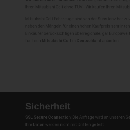
Ihren Mitsubishi Colt ohne TÜV - Wir kaufen Ihren Mitsubi
Mitsubishi Colt Fahrzeuge sind von der Substanz her zu
neben den Mängeln für einen hohen Kaufpreis sehr inte
Einkäufer berücksichtigen überregionale, gar Europawei
für Ihren
Mitsubishi Colt in Deutschland
anbieten.
Sicherheit
SSL Secure Connection
: Die Anfrage wird an unseren S
Ihre Daten werden nicht mit Dritten geteilt.