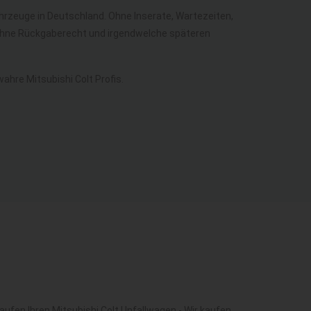
Fahrzeuge in Deutschland. Ohne Inserate, Wartezeiten,
ch ohne Rückgaberecht und irgendwelche späteren
hre Mitsubishi Colt Profis.
aufen Ihren Mitsubishi Colt Unfallwagen - Wir kaufen