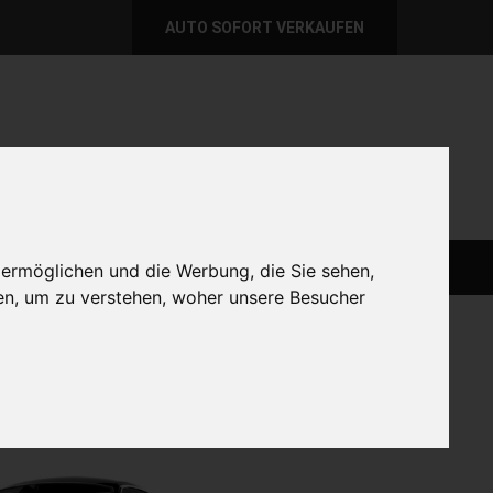
AUTO SOFORT VERKAUFEN
per E-Mail
Wir sind momentan erreichbar!
@autoabkauf.de
365 Tage von 8 - 22 Uhr
AUTO LIVE VERKAUFEN
AUTO VERKAUFEN
 ermöglichen und die Werbung, die Sie sehen,
en, um zu verstehen, woher unsere Besucher