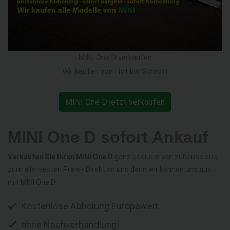
MINI One D verkaufen
Wir kaufen von Hot bis Schrott
MINI One D jetzt verkaufen
MINI One D sofort Ankauf
Verkaufen Sie Ihren MINI One D
ganz bequem von zuhause aus
zum allerbesten Preis - Direkt an uns denn wir kennen uns aus
mit MINI One D!
Kostenlose Abholung Europaweit
ohne Nachverhandlung!