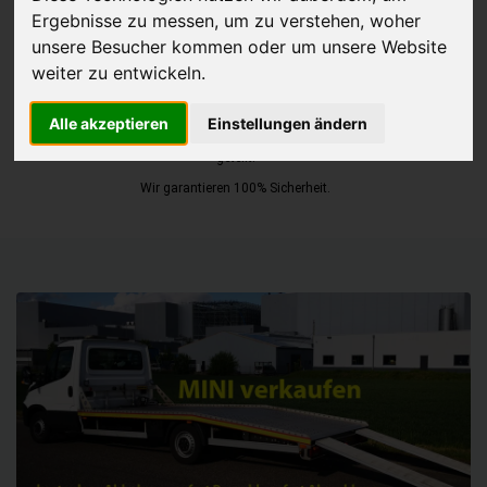
Ergebnisse zu messen, um zu verstehen, woher
JETZT KOSTENLOSE BEWERTUNG
unsere Besucher kommen oder um unsere Website
weiter zu entwickeln.
Kostenloses Angebot
für den Ankauf Ihres Autos inklusive der
Alle akzeptieren
Einstellungen ändern
Abholung, auf Wunsch sofort Geld. Ihre Daten werden nicht mit Dritten
geteilt.
Wir garantieren 100% Sicherheit.