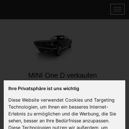
MINI One D verkaufen
Online Auto verkaufen & gratis abholen
Ihre Privatsphäre ist uns wichtig
lassen
Auf Wunsch sofort Geld für Ihr Auto erhalten
Diese Website verwendet Cookies und Targeting
Technologien, um Ihnen ein besseres Internet-
Erlebnis zu ermöglichen und die Werbung, die Sie
sehen, besser an Ihre Bedürfnisse anzupassen.
Diese Technologien nutzen wir außerdem, um