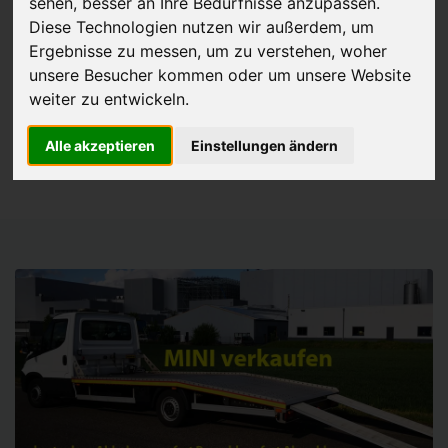
sehen, besser an Ihre Bedürfnisse anzupassen.
Diese Technologien nutzen wir außerdem, um
JETZT KOSTENLOSE BEWERTUNG
Ergebnisse zu messen, um zu verstehen, woher
unsere Besucher kommen oder um unsere Website
Kostenloses Angebot
für den Ankauf Ihres Autos inklusive der
weiter zu entwickeln.
Abholung, auf Wunsch sofort Geld. Ihre Daten werden nicht mit Dritten
Alle akzeptieren
Einstellungen ändern
geteilt.
Wir garantieren 100% Sicherheit.