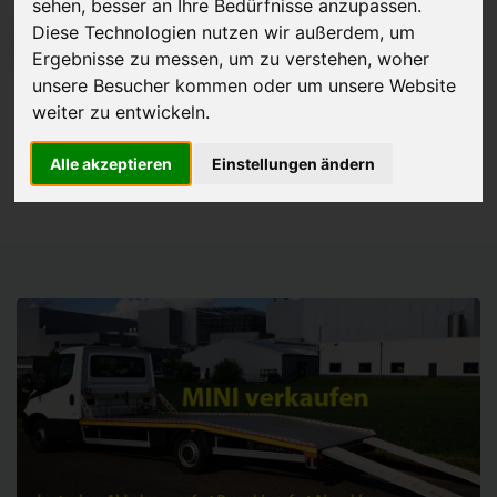
sehen, besser an Ihre Bedürfnisse anzupassen.
Diese Technologien nutzen wir außerdem, um
JETZT KOSTENLOSE BEWERTUNG
Ergebnisse zu messen, um zu verstehen, woher
unsere Besucher kommen oder um unsere Website
Kostenloses Angebot
für den Ankauf Ihres Autos inklusive der
weiter zu entwickeln.
Abholung, auf Wunsch sofort Geld. Ihre Daten werden nicht mit Dritten
geteilt.
Alle akzeptieren
Einstellungen ändern
Wir garantieren 100% Sicherheit.