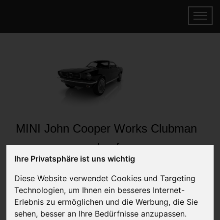
MINI John Cooper Works Clubman
verkaufen
Ihre Privatsphäre ist uns wichtig
Online Auto verkaufen & gratis abholen
lassen
Diese Website verwendet Cookies und Targeting
Auf Wunsch sofort Geld für Ihr Auto erhalten
Technologien, um Ihnen ein besseres Internet-
Erlebnis zu ermöglichen und die Werbung, die Sie
sehen, besser an Ihre Bedürfnisse anzupassen.