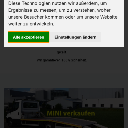
Diese Technologien nutzen wir außerdem, um
Ergebnisse zu messen, um zu verstehen, woher
unsere Besucher kommen oder um unsere Website
JETZT KOSTENLOSE BEWERTUNG
weiter zu entwickeln.
Kostenloses Angebot
für den Ankauf Ihres Autos inklusive der
Alle akzeptieren
Einstellungen ändern
Abholung, auf Wunsch sofort Geld. Ihre Daten werden nicht mit Dritten
geteilt.
Wir garantieren 100% Sicherheit.