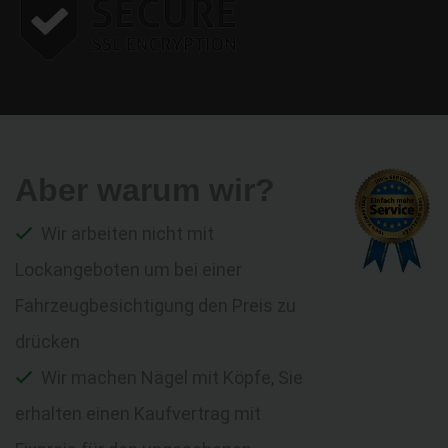
Aber warum wir?
Wir arbeiten nicht mit
Lockangeboten um bei einer
Fahrzeugbesichtigung den Preis zu
drücken
Wir machen Nägel mit Köpfe, Sie
erhalten einen Kaufvertrag mit