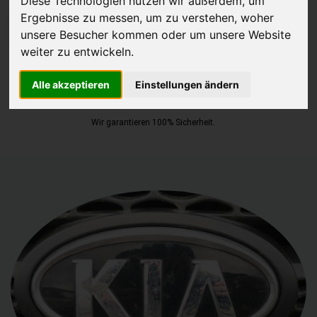
Diese Technologien nutzen wir außerdem, um
Ergebnisse zu messen, um zu verstehen, woher
JETZT KOSTENLOSE BEWERTUNG
unsere Besucher kommen oder um unsere Website
weiter zu entwickeln.
Kostenloses Angebot
für den Ankauf Ihres Autos inklusive der
Abholung, auf Wunsch sofort Geld. Ihre Daten werden nicht mit Dritten
Alle akzeptieren
Einstellungen ändern
geteilt.
Wir garantieren 100% Sicherheit.