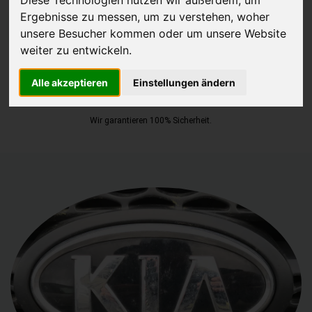
Ergebnisse zu messen, um zu verstehen, woher
JETZT KOSTENLOSE BEWERTUNG
unsere Besucher kommen oder um unsere Website
weiter zu entwickeln.
Kostenloses Angebot
für den Ankauf Ihres Autos inklusive der
Abholung, auf Wunsch sofort Geld. Ihre Daten werden nicht mit Dritten
Alle akzeptieren
Einstellungen ändern
geteilt.
Wir garantieren 100% Sicherheit.