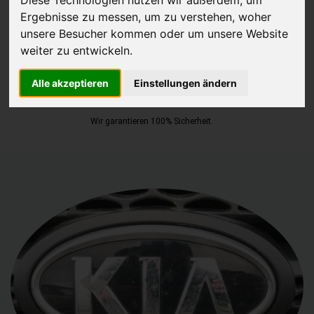
Ergebnisse zu messen, um zu verstehen, woher
JETZT KOSTENLOSE BEWERTUNG
unsere Besucher kommen oder um unsere Website
weiter zu entwickeln.
Kostenloses Angebot
für den Ankauf Ihres Autos inklusive der
Abholung, auf Wunsch sofort Geld. Ihre Daten werden nicht mit Dritten
Alle akzeptieren
Einstellungen ändern
geteilt.
Wir garantieren 100% Sicherheit.