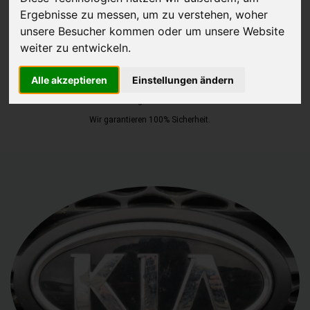
Ergebnisse zu messen, um zu verstehen, woher
JETZT KOSTENLOSE BEWERTUNG
unsere Besucher kommen oder um unsere Website
weiter zu entwickeln.
Kostenloses Angebot
für den Ankauf Ihres Autos inklusive der
Alle akzeptieren
Einstellungen ändern
Abholung, auf Wunsch sofort Geld. Ihre Daten werden nicht mit Dritten
geteilt.
Wir garantieren 100% Sicherheit.