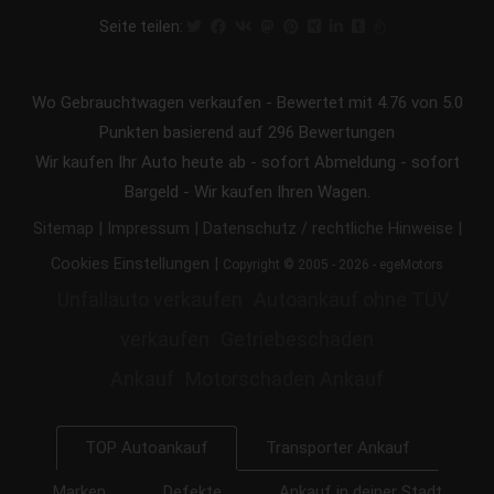
Seite teilen:
Wo Gebrauchtwagen verkaufen
-
Bewertet mit
4.76
von 5.0
Punkten basierend auf
296
Bewertungen
Wir kaufen Ihr Auto heute ab - sofort Abmeldung - sofort
Bargeld - Wir kaufen Ihren Wagen.
|
|
|
Sitemap
Impressum
Datenschutz / rechtliche Hinweise
|
Cookies Einstellungen
Copyright © 2005 - 2026 - egeMotors
Unfallauto verkaufen
Autoankauf ohne TÜV
verkaufen
Getriebeschaden
Ankauf
Motorschaden Ankauf
Transporter Ankauf
TOP Autoankauf
Marken
Defekte
Ankauf in deiner Stadt