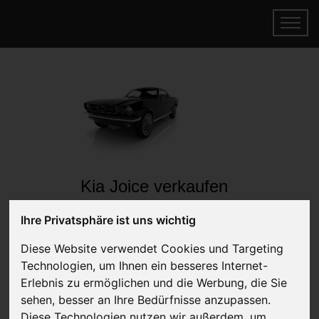
Kia Joice verkaufen
Online Auto verkaufen & gratis abholen
Ihre Privatsphäre ist uns wichtig
lassen
Auf Wunsch sofort Geld für Ihr Auto erhalten
Diese Website verwendet Cookies und Targeting
Technologien, um Ihnen ein besseres Internet-
Erlebnis zu ermöglichen und die Werbung, die Sie
sehen, besser an Ihre Bedürfnisse anzupassen.
Diese Technologien nutzen wir außerdem, um