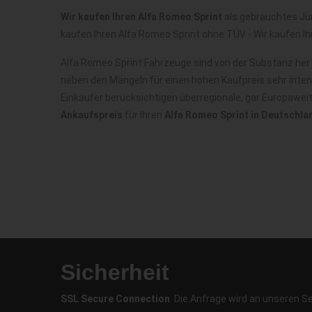
Wir kaufen Ihren Alfa Romeo Sprint
als gebrauchtes Jun
kaufen Ihren Alfa Romeo Sprint ohne TÜV - Wir kaufen I
Alfa Romeo Sprint Fahrzeuge sind von der Substanz her
neben den Mängeln für einen hohen Kaufpreis sehr inte
Einkäufer berücksichtigen überregionale, gar Europawei
Ankaufspreis
für Ihren
Alfa Romeo Sprint in Deutschla
Sicherheit
SSL Secure Connection
: Die Anfrage wird an unseren S