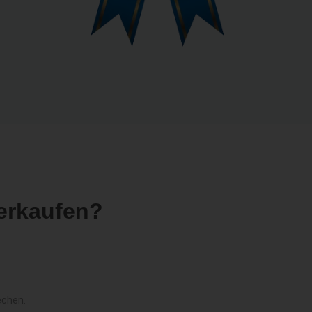
erkaufen?
echen.