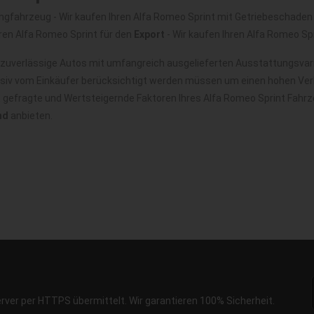
gfahrzeug - Wir kaufen Ihren Alfa Romeo Sprint mit Getriebeschaden -
hren Alfa Romeo Sprint für den
Export
- Wir kaufen Ihren Alfa Romeo S
 zuverlässige Autos mit umfangreich ausgelieferten Ausstattungsvari
nsiv vom Einkäufer berücksichtigt werden müssen um einen hohen Verk
t gefragte und Wertsteigernde Faktoren Ihres Alfa Romeo Sprint Fahr
nd
anbieten.
erver per HTTPS übermittelt. Wir garantieren 100% Sicherheit.