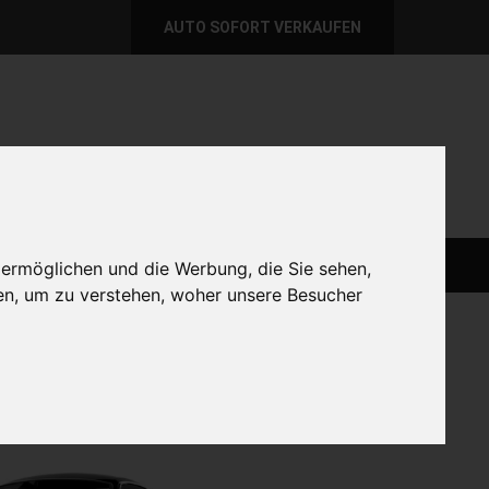
AUTO SOFORT VERKAUFEN
per E-Mail
Wir sind momentan erreichbar!
@autoabkauf.de
365 Tage von 8 - 22 Uhr
AUTO LIVE VERKAUFEN
AUTO VERKAUFEN
 ermöglichen und die Werbung, die Sie sehen,
en, um zu verstehen, woher unsere Besucher