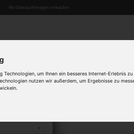
Wo Gebrauchtwagen verkaufen
nfrage per Hotline
Anfrage per WhatsApp
Anfrage 
+49 (0)800-0044333
+49 (0)157 - 849 157 78
anfrage
ig
HOME
KONTAKT
ÜBER UNS
 Technologien, um Ihnen ein besseres Internet-Erlebnis zu
 Technologien nutzen wir außerdem, um Ergebnisse zu mess
wickeln.
erkaufen
s abholen lassen
to erhalten