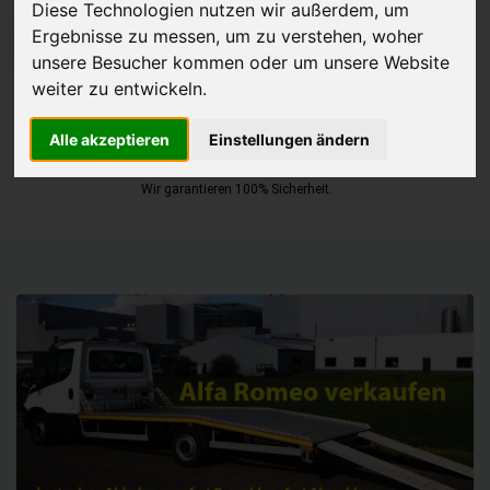
Diese Technologien nutzen wir außerdem, um
Ergebnisse zu messen, um zu verstehen, woher
JETZT KOSTENLOSE BEWERTUNG
unsere Besucher kommen oder um unsere Website
weiter zu entwickeln.
Kostenloses Angebot
für den Ankauf Ihres Autos inklusive der
Abholung, auf Wunsch sofort Geld. Ihre Daten werden nicht mit Dritten
Alle akzeptieren
Einstellungen ändern
geteilt.
Wir garantieren 100% Sicherheit.