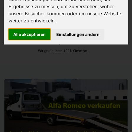
Ergebnisse zu messen, um zu verstehen, woher
JETZT KOSTENLOSE BEWERTUNG
unsere Besucher kommen oder um unsere Website
weiter zu entwickeln.
Kostenloses Angebot
für den Ankauf Ihres Autos inklusive der
Alle akzeptieren
Einstellungen ändern
Abholung, auf Wunsch sofort Geld. Ihre Daten werden nicht mit Dritten
geteilt.
Wir garantieren 100% Sicherheit.