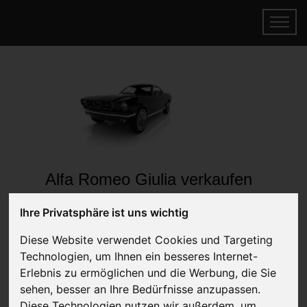
Alfa Romeo Giulia verkaufen
Online Auto verkaufen & gratis abholen
Ihre Privatsphäre ist uns wichtig
lassen
Auf Wunsch sofort Geld für Ihr Auto erhalten
Diese Website verwendet Cookies und Targeting
Technologien, um Ihnen ein besseres Internet-
Erlebnis zu ermöglichen und die Werbung, die Sie
sehen, besser an Ihre Bedürfnisse anzupassen.
Diese Technologien nutzen wir außerdem, um