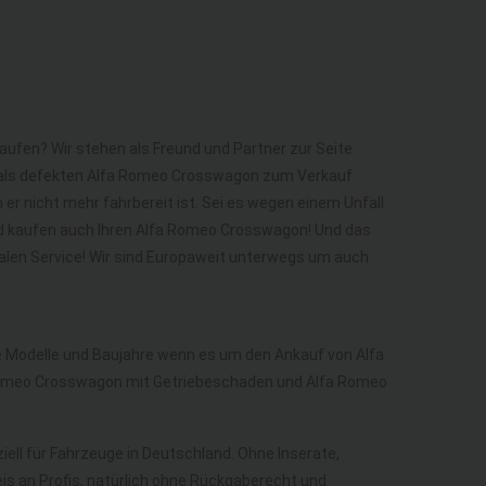
aufen? Wir stehen als Freund und Partner zur Seite
 als defekten Alfa Romeo Crosswagon zum Verkauf
er nicht mehr fahrbereit ist. Sei es wegen einem Unfall
nd kaufen auch Ihren Alfa Romeo Crosswagon! Und das
alen Service! Wir sind Europaweit unterwegs um auch
le Modelle und Baujahre wenn es um den Ankauf von Alfa
omeo Crosswagon mit Getriebeschaden und Alfa Romeo
iell für Fahrzeuge in Deutschland. Ohne Inserate,
is an Profis, natürlich ohne Rückgaberecht und