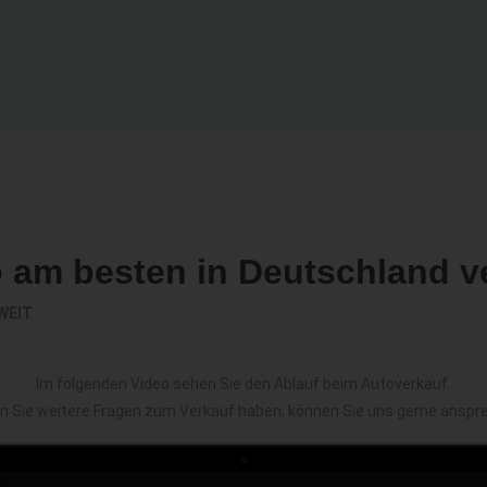
o am besten in Deutschland v
WEIT
Im folgenden Video sehen Sie den Ablauf beim Autoverkauf.
en Sie weitere Fragen zum Verkauf haben, können Sie uns gerne anspr