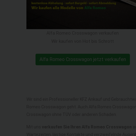
Alfa Romeo Crosswagon verkaufen
Wir kaufen von Hot bis Schrott
Alfa Romeo Crosswagon jetzt verkaufen
Wir sind ein Professioneller KFZ Ankauf und Gebrauchtw
Romeo Crosswagon geht. Auch Alfa Romeo Crosswagon 
Crosswagon ohne TÜV oder anderen Schaden.
Mit uns
verkaufen Sie Ihren Alfa Romeo Crosswagon
au
Wartezeiten, lästige Kontakte und verzweifelnde Augen