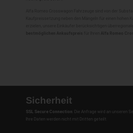
Alfa Romeo Crosswagon Fahrzeuge sind von der Substanz
Kaufpreissetzung neben den Mängeln für einen hohen Ka
erzielen, unsere Einkäufer berücksichtigen überregiona
bestmöglichen Ankaufspreis
für Ihren
Alfa Romeo Cro
Sicherheit
SSL Secure Connection
: Die Anfrage wird an unseren S
Ihre Daten werden nicht mit Dritten geteilt.