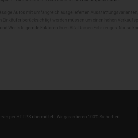
ässige Autos mit umfangreich ausgelieferten Ausstattungsvarianten,
m Einkäufer berücksichtigt werden müssen um einen hohen Verkaufspre
e und Wertsteigernde Faktoren Ihres Alfa Romeo Fahrzeuges. Nur so k
erver per HTTPS übermittelt. Wir garantieren 100% Sicherheit.