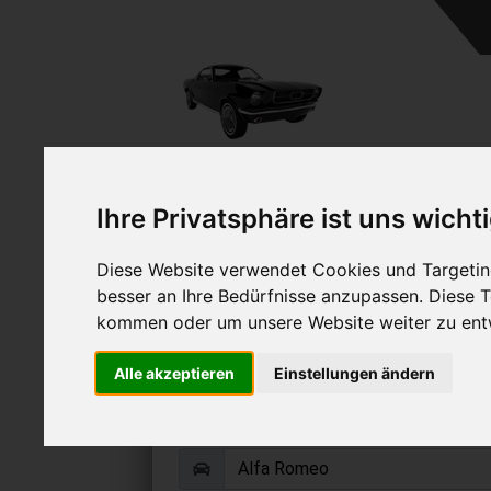
A
Ihre Privatsphäre ist uns wicht
Diese Website verwendet Cookies und Targeting
besser an Ihre Bedürfnisse anzupassen. Diese
kommen oder um unsere Website weiter zu ent
Alfa Romeo verk
Alle akzeptieren
Einstellungen ändern
Online Auto verkaufen & grati
Auf Wunsch sofort Geld für Ihr Au