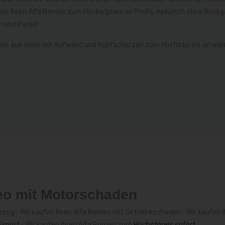
hier Ihren Alfa Romeo zum Höchstpreis an Profis, natürlich ohne Rüc
 und Punkt!
se aus ohne viel Aufwand und Kopfscherzen zum Höchstpreis an wahr
eo mit Motorschaden
ug - Wir kaufen Ihren Alfa Romeo mit Getriebeschaden - Wir kaufen Ih
Export
- Wir kaufen Ihren Alfa Romeo zum
Höchstpreis sofort
.