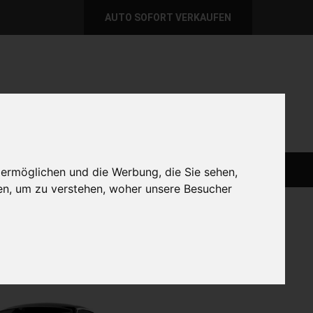
AUTO SOFORT VERKAUFEN
per E-Mail
Wir sind momentan erreichbar!
@autoabkauf.de
365 Tage von 8 - 22 Uhr
AUTO LIVE VERKAUFEN
AUTO VERKAUFEN
 ermöglichen und die Werbung, die Sie sehen,
en, um zu verstehen, woher unsere Besucher