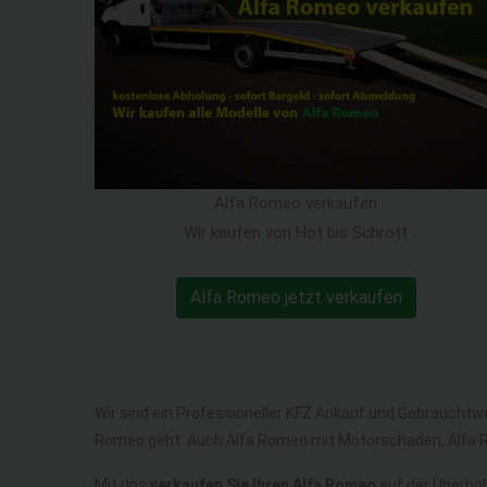
Alfa Romeo verkaufen
Wir kaufen von Hot bis Schrott
Alfa Romeo jetzt verkaufen
Wir sind ein Professioneller KFZ Ankauf und Gebrauchtw
Romeo geht. Auch Alfa Romeo mit Motorschaden, Alfa 
Mit uns
verkaufen Sie Ihren Alfa Romeo
auf der Überhol