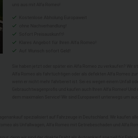
uns aus mit Alfa Romeo!
Kostenlose Abholung Europaweit
ohne Nachverhandlung!
Sofort Preisauskunft!
Klares Angebot für Ihren Alfa Romeo!
Auf Wunsch sofort Geld!
Sie haben jetzt oder später ein Alfa Romeo zu verkaufen? Wir st
Alfa Romeo als fahrtüchtigen oder als defekten Alfa Romeo zu
wenn er nicht mehr fahrbereit ist. Sei es wegen einem Unfall ode
Gebrauchtwagenprofis und kaufen auch Ihren Alfa Romeo! Und d
dem maximalen Service! Wir sind Europaweit unterwegs um auch
agenankauf spezialisiert auf Fahrzeuge in Deutschland. Wir kaufen al
Romeo als Unfallwagen, Alfa Romeo mit Getriebeschaden und Alfa R
spur, denn wir sind der direkte Draht als Autoankauf speziell für Fahrz