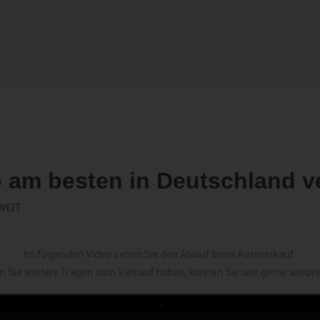
o am besten in Deutschland v
WEIT
Im folgenden Video sehen Sie den Ablauf beim Autoverkauf.
en Sie weitere Fragen zum Verkauf haben, können Sie uns gerne anspr