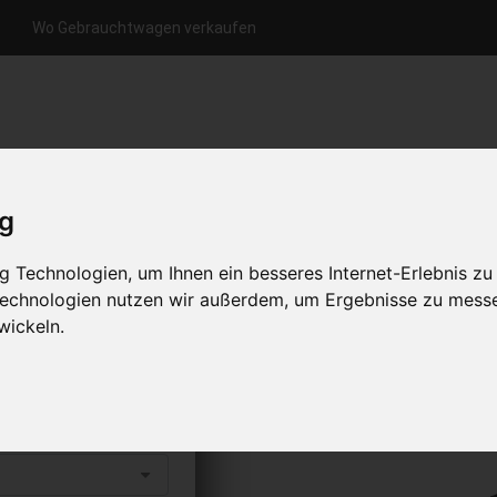
Wo Gebrauchtwagen verkaufen
nfrage per Hotline
Anfrage per WhatsApp
Anfrage 
+49 (0)800-0044333
+49 (0)157 - 849 157 78
anfrage
ig
HOME
KONTAKT
ÜBER UNS
 Technologien, um Ihnen ein besseres Internet-Erlebnis zu
 Technologien nutzen wir außerdem, um Ergebnisse zu mess
wickeln.
aufen
s abholen lassen
to erhalten