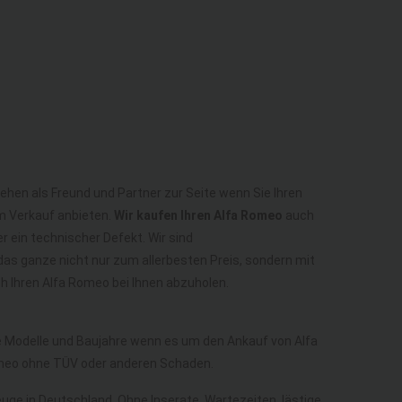
ehen als Freund und Partner zur Seite wenn Sie Ihren
m Verkauf anbieten.
Wir kaufen Ihren Alfa Romeo
auch
r ein technischer Defekt. Wir sind
as ganze nicht nur zum allerbesten Preis, sondern mit
 Ihren Alfa Romeo bei Ihnen abzuholen.
le Modelle und Baujahre wenn es um den Ankauf von Alfa
omeo ohne TÜV oder anderen Schaden.
euge in Deutschland. Ohne Inserate, Wartezeiten, lästige