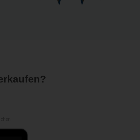
erkaufen?
echen.