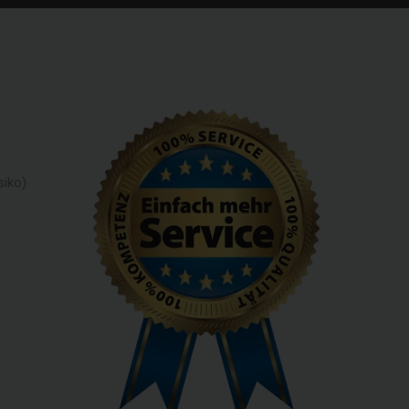
siko)