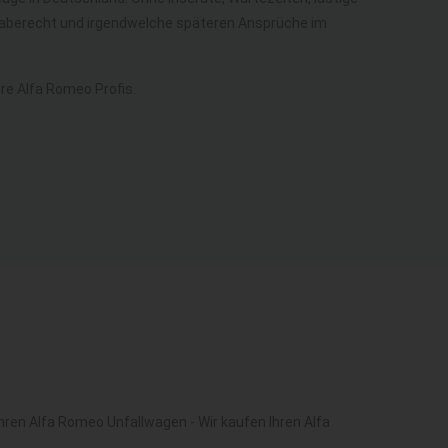
kgaberecht und irgendwelche späteren Ansprüche im
e Alfa Romeo Profis.
ren Alfa Romeo Unfallwagen - Wir kaufen Ihren Alfa