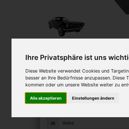
A
Ihre Privatsphäre ist uns wicht
Diese Website verwendet Cookies und Targeting
besser an Ihre Bedürfnisse anzupassen. Diese
kommen oder um unsere Website weiter zu ent
Volvo V60 CC ver
Alle akzeptieren
Einstellungen ändern
Online Auto verkaufen & grati
Auf Wunsch sofort Geld für Ihr Au