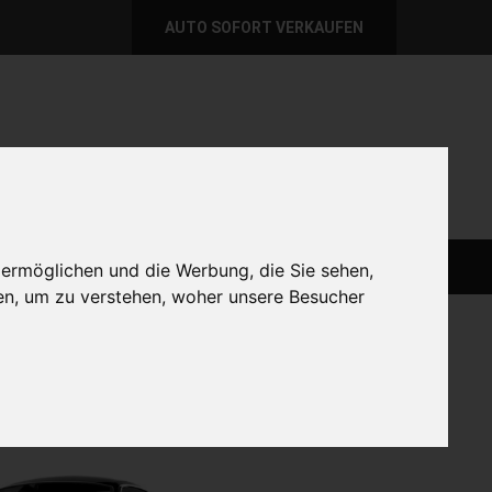
AUTO SOFORT VERKAUFEN
per E-Mail
Wir sind momentan erreichbar!
@autoabkauf.de
365 Tage von 8 - 22 Uhr
AUTO LIVE VERKAUFEN
AUTO VERKAUFEN
 ermöglichen und die Werbung, die Sie sehen,
en, um zu verstehen, woher unsere Besucher