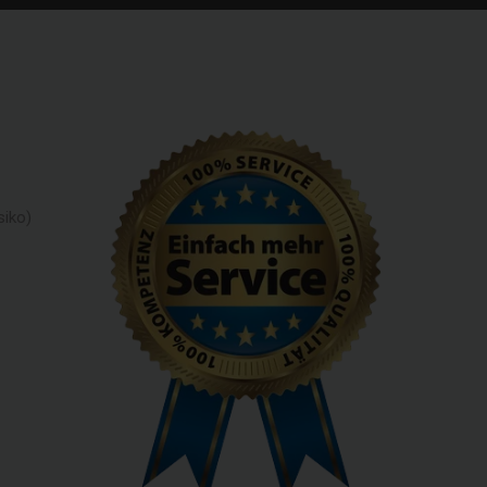
siko)