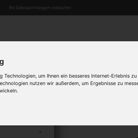
Wo Gebrauchtwagen verkaufen
nfrage per Hotline
Anfrage per WhatsApp
Anfrage 
+49 (0)800-0044333
+49 (0)157 - 849 157 78
anfrage
ig
HOME
KONTAKT
ÜBER UNS
 Technologien, um Ihnen ein besseres Internet-Erlebnis zu
 Technologien nutzen wir außerdem, um Ergebnisse zu mess
wickeln.
kaufen
s abholen lassen
to erhalten