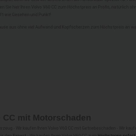
en Sie hier Ihren Volvo V60 CC zum Höchstpreis an Profis, natürlich 
t wie Gesehen und Punkt!
ause aus ohne viel Aufwand und Kopfscherzen zum Höchstpreis an wah
0 CC mit Motorschaden
zeug - Wir kaufen Ihren Volvo V60 CC mit Getriebeschaden - Wir kaufe
für den
Export
- Wir kaufen Ihren Volvo V60 CC zum
Höchstpreis sofort
.