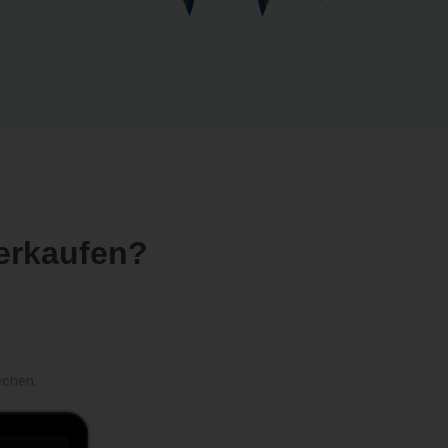
erkaufen?
echen.