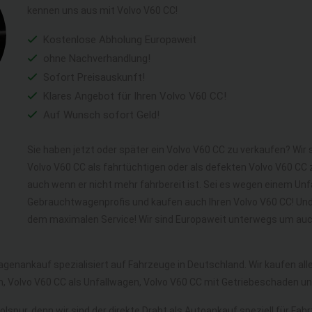
kennen uns aus mit Volvo V60 CC!
Kostenlose Abholung Europaweit
ohne Nachverhandlung!
Sofort Preisauskunft!
Klares Angebot für Ihren Volvo V60 CC!
Auf Wunsch sofort Geld!
Sie haben jetzt oder später ein Volvo V60 CC zu verkaufen? Wir 
Volvo V60 CC als fahrtüchtigen oder als defekten Volvo V60 CC
auch wenn er nicht mehr fahrbereit ist. Sei es wegen einem Unfa
Gebrauchtwagenprofis und kaufen auch Ihren Volvo V60 CC! Und 
dem maximalen Service! Wir sind Europaweit unterwegs um auch
agenankauf spezialisiert auf Fahrzeuge in Deutschland. Wir kaufen a
, Volvo V60 CC als Unfallwagen, Volvo V60 CC mit Getriebeschaden u
lspur, denn wir sind der direkte Draht als Autoankauf speziell für Fa