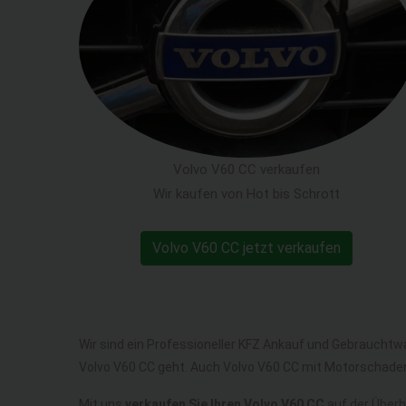
Volvo V60 CC verkaufen
Wir kaufen von Hot bis Schrott
Volvo V60 CC jetzt verkaufen
Wir sind ein Professioneller KFZ Ankauf und Gebrauchtw
Volvo V60 CC geht. Auch Volvo V60 CC mit Motorschaden
Mit uns
verkaufen Sie Ihren Volvo V60 CC
auf der Überho