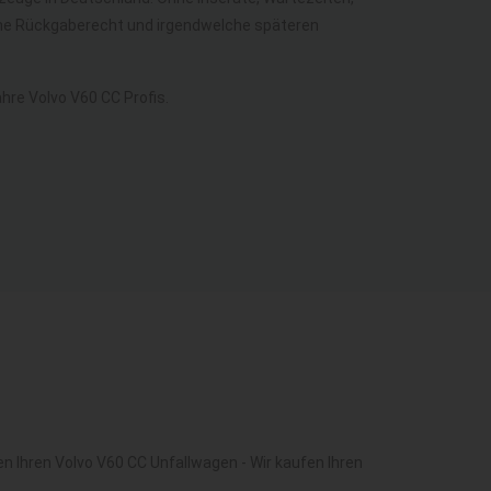
ohne Rückgaberecht und irgendwelche späteren
re Volvo V60 CC Profis.
n Ihren Volvo V60 CC Unfallwagen - Wir kaufen Ihren