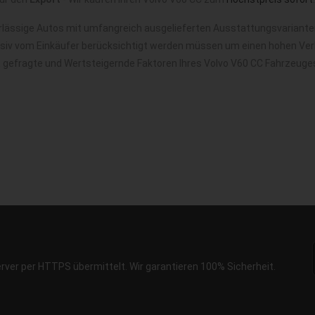
rlässige Autos mit umfangreich ausgelieferten Ausstattungsvarianten
nsiv vom Einkäufer berücksichtigt werden müssen um einen hohen Verk
t gefragte und Wertsteigernde Faktoren Ihres Volvo V60 CC Fahrzeuge
erver per HTTPS übermittelt. Wir garantieren 100% Sicherheit.