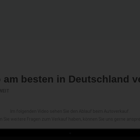
o am besten in Deutschland v
WEIT
Im folgenden Video sehen Sie den Ablauf beim Autoverkauf.
en Sie weitere Fragen zum Verkauf haben, können Sie uns gerne anspr